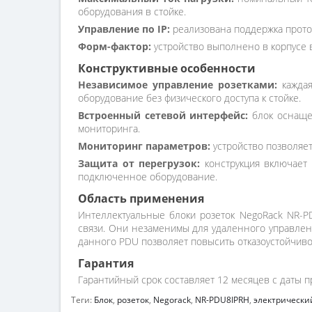
оборудования в стойке.
Управление по IP:
реализована поддержка прото
Форм-фактор:
устройство выполнено в корпусе 
Конструктивные особенности
Независимое управление розетками:
каждая
оборудование без физического доступа к стойке.
Встроенный сетевой интерфейс:
блок оснащен
мониторинга.
Мониторинг параметров:
устройство позволяет
Защита от перегрузок:
конструкция включает 
подключенное оборудование.
Область применения
Интеллектуальные блоки розеток NegoRack NR-P
связи. Они незаменимы для удаленного управлен
данного PDU позволяет повысить отказоустойчивос
Гарантия
Гарантийный срок составляет 12 месяцев с даты п
Теги:
Блок
,
розеток
,
Negorack
,
NR-PDU8IPRH
,
электрически