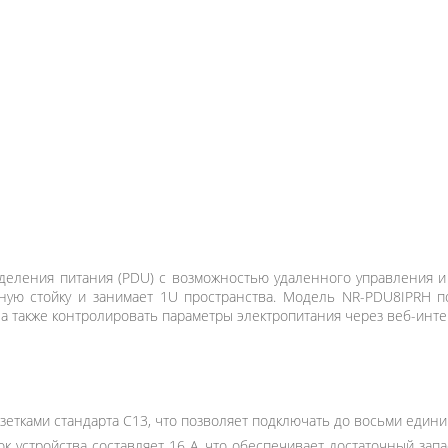
еления питания (PDU) с возможностью удаленного управления и 
ую стойку и занимает 1U пространства. Модель NR-PDU8IPRH п
 а также контролировать параметры электропитания через веб-инте
етками стандарта C13, что позволяет подключать до восьми едини
 устройства составляет 16 А, что обеспечивает достаточный зап