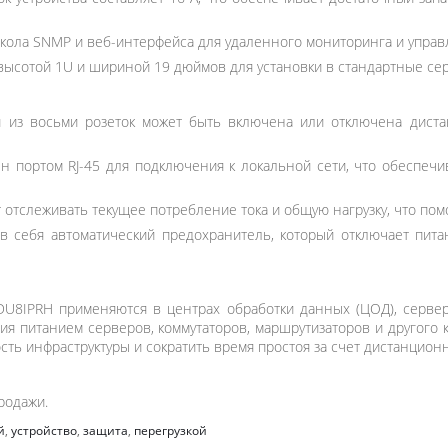
кола SNMP и веб-интерфейса для удаленного мониторинга и управл
высотой 1U и шириной 19 дюймов для установки в стандартные се
 из восьми розеток может быть включена или отключена дистан
 портом RJ-45 для подключения к локальной сети, что обеспечи
 отслеживать текущее потребление тока и общую нагрузку, что пом
в себя автоматический предохранитель, который отключает пит
DU8IPRH применяются в центрах обработки данных (ЦОД), серв
ия питанием серверов, коммутаторов, маршрутизаторов и другого 
ть инфраструктуры и сократить время простоя за счет дистанционн
родажи.
й
,
устройство
,
защита
,
перегрузкой