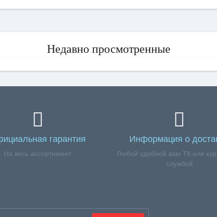
Недавно просмотренные
ициальная гарантия
Информация о доста
На весь ассортимент
Любой удобной вам ТК или кур
службой