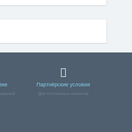
вке
Партнёрские условия
ьерской
Для постоянных клиентов