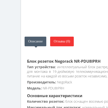
Описание
Отзывы (0)
Блок розеток Negorack NR-PDU8IPRH
Тип устройства:
интеллектуальный блок распред
для монтажа в 19-дюймовую телекоммуникационн
питание на каждой из восьми розеток независимо,
Производитель:
NegoRack
Модель:
NR-PDU8IPRH
Основные характеристики
Количество розеток:
блок оснащен восемью роз
Максимальный ток нагрузки:
номинальный ток