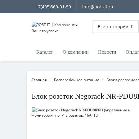
+7(495)369-01-59
info@port-it.ru
Все категории
Каталог
О компании
Новости
Оплат
Главная
Бесперебойное питание
Блоки распредел
Блок розеток Negorack NR-PDU8IP