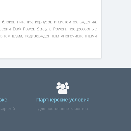
 блоков питания, корпусов и систем охлаждения.
ерии Dark Power, Straight Power), процессорные
уровнем шума, подтвержденным многочисленными
вке
Партнёрские условия
ьерской
Для постоянных клиентов