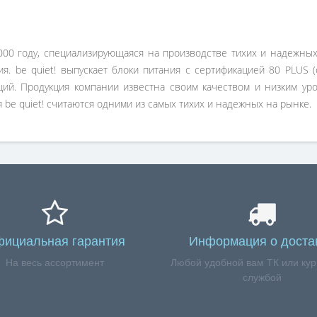
000 году, специализирующаяся на производстве тихих и надежных
я. be quiet! выпускает блоки питания с сертификацией 80 PLUS (с
нций. Продукция компании известна своим качеством и низким 
 be quiet! считаются одними из самых тихих и надежных на рынке.
ициальная гарантия
Информация о доста
На весь ассортимент
Любой удобной вам ТК или кур
службой