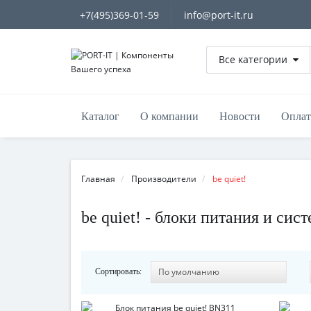
+7(495)369-01-59
info@port-it.ru
Все категории
Каталог
О компании
Новости
Оплат
Главная
Производители
be quiet!
be quiet! - блоки питания и си
Сортировать: