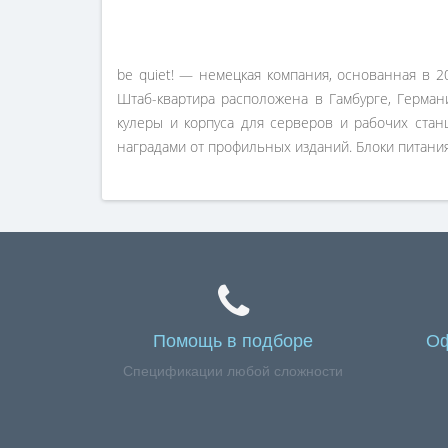
be quiet! — немецкая компания, основанная в 2
Штаб-квартира расположена в Гамбурге, Германи
кулеры и корпуса для серверов и рабочих ста
наградами от профильных изданий. Блоки питания
Помощь в подборе
Оф
Спецификации любой сложности