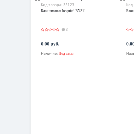
Код товара:
35123
Код
Блок питания be quiet! BN311
Блок
0
0.00 руб.
0.0
Наличие:
Нал
Под заказ
По запросу