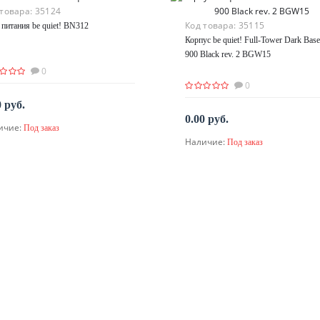
 товара:
35124
Код товара:
35115
 питания be quiet! BN312
Корпус be quiet! Full-Tower Dark Base
900 Black rev. 2 BGW15
0
0
0 руб.
0.00 руб.
ичие:
Под заказ
По запросу
Наличие:
Под заказ
По запросу