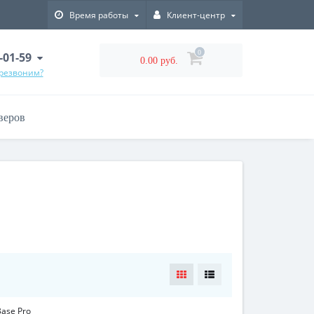
Время работы
Клиент-центр
0
-01-59
0.00 руб.
ерезвоним?
веров