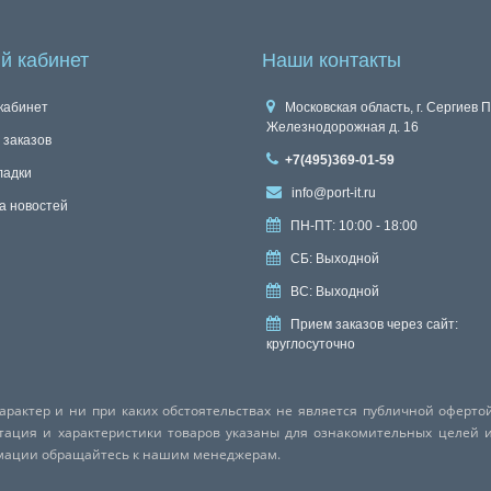
й кабинет
Наши контакты
кабинет
Московская область, г. Сергиев П
Железнодорожная д. 16
 заказов
+7(495)369-01-59
ладки
info@port-it.ru
а новостей
ПН-ПТ: 10:00 - 18:00
СБ: Выходной
ВС: Выходной
Прием заказов через сайт:
круглосуточно
актер и ни при каких обстоятельствах не является публичной оферто
ктация и характеристики товаров указаны для ознакомительных целей 
рмации обращайтесь к нашим менеджерам.