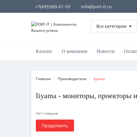
+7(495)369-01-59
info@port-it.ru
Все категории
Каталог
О компании
Новости
Оплат
Главная
Производители
Iiyama
Iiyama - мониторы, проекторы 
Нет товаров
Продолжить