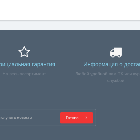
ициальная гарантия
Информация о доста
На весь ассортимент
Любой удобной вам ТК или кур
службой
Готово