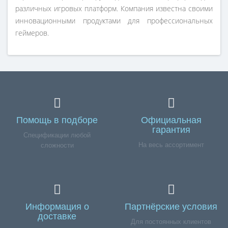
различных игровых платформ. Компания известна своими
инновационными продуктами для профессиональных
геймеров.
Помощь в подборе
Официальная
гарантия
Спецификации любой
На весь ассортимент
сложности
Информация о
Партнёрские условия
доставке
Для постоянных клиентов