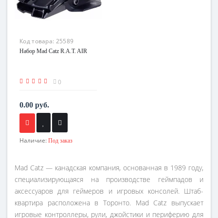
Код товара:
25589
Набор Mad Catz R.A.T. AIR
0
0.00 руб.
Наличие:
Под заказ
Mad Catz — канадская компания, основанная в 1989 году,
специализирующаяся на производстве геймпадов и
аксессуаров для геймеров и игровых консолей. Штаб-
квартира расположена в Торонто. Mad Catz выпускает
игровые контроллеры, рули, джойстики и периферию для