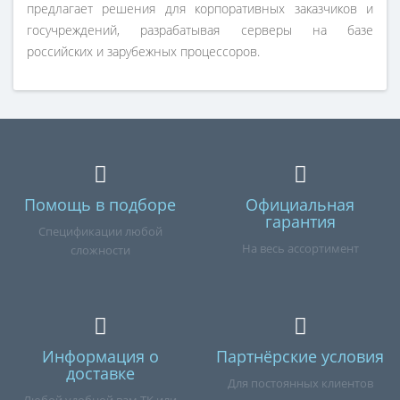
предлагает решения для корпоративных заказчиков и
госучреждений, разрабатывая серверы на базе
российских и зарубежных процессоров.
Помощь в подборе
Официальная
гарантия
Спецификации любой
На весь ассортимент
сложности
Информация о
Партнёрские условия
доставке
Для постоянных клиентов