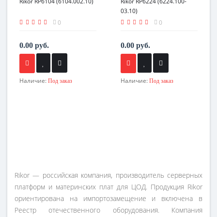
Rikor RP6104 (6104.002.10)
Rikor RP6224 (6224.100-
03.10)
0
0
0.00 руб.
0.00 руб.
Наличие:
Наличие:
Под заказ
Под заказ
Rikor — российская компания, производитель серверных
платформ и материнских плат для ЦОД. Продукция Rikor
ориентирована на импортозамещение и включена в
Реестр отечественного оборудования. Компания