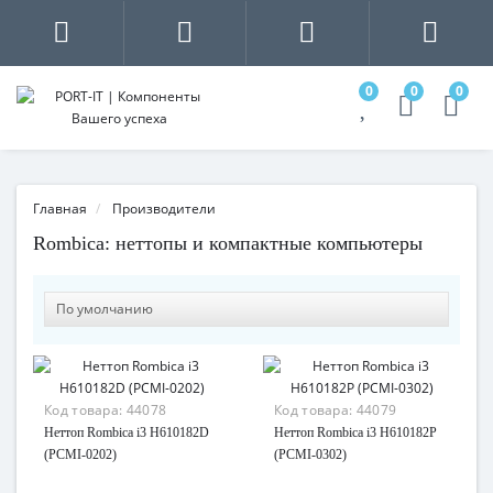
0
0
0
Главная
Производители
Rombica: неттопы и компактные компьютеры
Код товара:
44078
Код товара:
44079
Неттоп Rombica i3 H610182D
Неттоп Rombica i3 H610182P
(PCMI-0202)
(PCMI-0302)