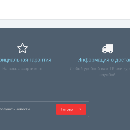
ициальная гарантия
Информация о доста
На весь ассортимент
Любой удобной вам ТК или кур
службой
Готово