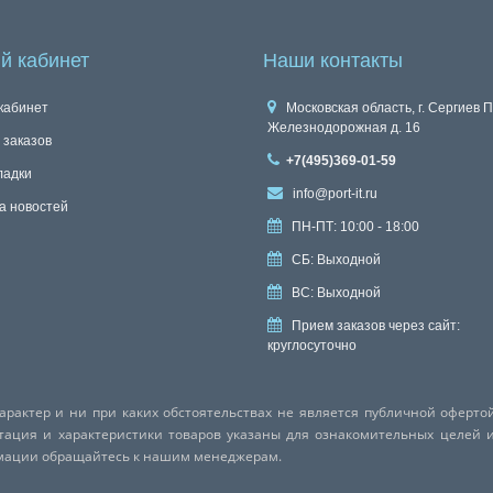
й кабинет
Наши контакты
кабинет
Московская область, г. Сергиев П
Железнодорожная д. 16
 заказов
+7(495)369-01-59
ладки
info@port-it.ru
а новостей
ПН-ПТ: 10:00 - 18:00
СБ: Выходной
ВС: Выходной
Прием заказов через сайт:
круглосуточно
актер и ни при каких обстоятельствах не является публичной оферто
ктация и характеристики товаров указаны для ознакомительных целей 
рмации обращайтесь к нашим менеджерам.