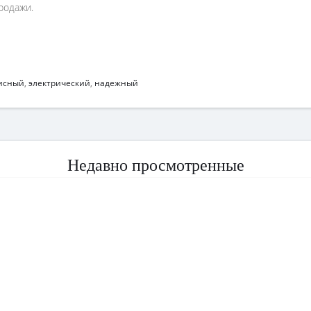
родажи.
исный
,
электрический
,
надежный
Недавно просмотренные