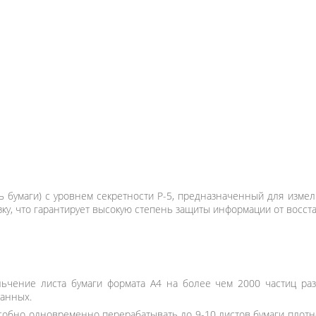
 бумаги) с уровнем секретности P-5, предназначенный для изме
у, что гарантирует высокую степень защиты информации от восст
ьчение листа бумаги формата А4 на более чем 2000 частиц раз
анных.
собно одновременно перерабатывать до 9-10 листов бумаги плотно