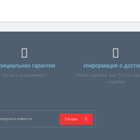
ициальная гарантия
Информация о доста
На весь ассортимент
Любой удобной вам ТК или кур
службой
Готово