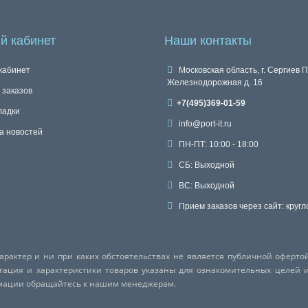
й кабинет
Наши контакты
кабинет
Московская область, г. Сергиев П
Железнодорожная д. 16
 заказов
+7(495)369-01-59
ладки
info@port-it.ru
а новостей
ПН-ПТ: 10:00 - 18:00
СБ: Выходной
ВС: Выходной
Прием заказов через сайт: кругл
актер и ни при каких обстоятельствах не является публичной оферто
ктация и характеристики товаров указаны для ознакомительных целей 
рмации обращайтесь к нашим менеджерам.