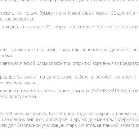
жать не только бумагу, но и пластиковые карты, CD-диски, а т
еские элементы.
отходов составляет 22 литра, что снижает частоту ее опорож
тся закаленные стальные ножи, обеспечивающие долговечност
пками.
 автоматической блокировкой при открытии корзины, что предотв
редера рассчитан на длительную работу в режиме нон-стоп с 
х объемов задач.
прочного пластика, а небольшие габариты (350×487×210 мм) позво
его пространства.
небольших офисов, бухгалтерий, отделов кадров и приемных. 
 банковских выписок, договоров и других документов, содержащ
иях для безопасной утилизации старых счетов, квитанций и пластик