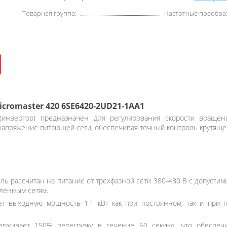
Товарная группа:
Частотные преобра
cromaster 420 6SE6420-2UD21-1AA1
инвертор) предназначен для регулирования скорости вращени
 напряжение питающей сети, обеспечивая точный контроль крутяще
ь рассчитан на питание от трехфазной сети 380-480 В с допустим
ленным сетям.
т выходную мощность 1.1 кВт как при постоянном, так и при п
рживает 150% перегрузку в течение 60 секунд, что обеспеч