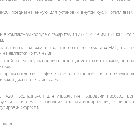
IP20, предназначенную для установки внутри сухих, отаплива
в компактном корпусе с габаритами 173×73×149 мм (ВхШхГ), что 
ы.
фикация не содержит встроенного сетевого фильтра ЭМС, что сниж
и не являются критичными.
енной панелью управления с потенциометром и кнопками, позво
тора.
 предусматривает эффективное естественное или принудител
ироком диапазоне температур.
er 420 предназначен для управления приводами насосов, вен
уется в системах вентиляции и кондиционирования, в пищево
гулировки скорости.
родажи.