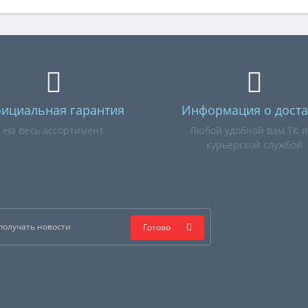
ициальная гарантия
Информация о доста
На весь ассортимент
Любой удобной вам ТК 
курьерской службой
Готово