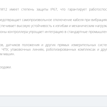
M12 имеет степень защиты IP67, что гарантирует работоспо
едотвращает самопроизвольное отключение кабеля при вибрациях
спечивает высокую устойчивость к изгибам и механическим нагрузка
ороны контроллера упрощает интеграцию в стандартные промышлен
ов, датчиков положения и других прямых измерительных систе
с ЧПУ, упаковочных линиях, роботизированных комплексах и д
ам машин.
родажи.