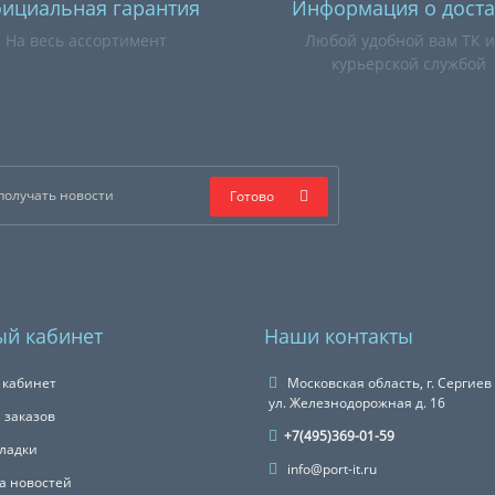
ициальная гарантия
Информация о доста
На весь ассортимент
Любой удобной вам ТК 
курьерской службой
Готово
й кабинет
Наши контакты
 кабинет
Московская область, г. Сергиев
ул. Железнодорожная д. 16
 заказов
+7(495)369-01-59
ладки
info@port-it.ru
а новостей