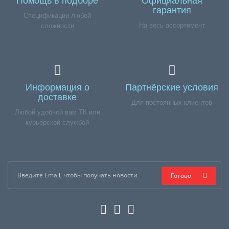
Помощь в подборе
Официальная
гарантия
Спецификации любой
На весь ассортимент
сложности
Информация о
Партнёрские условия
доставке
Для постоянных клиентов
Любой удобной вам ТК или
курьерской службой
Готово