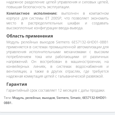
надежное разделение цепей управления и силовых цепей,
повышая безопасность эксплуатации.
Компактное исполнение:
выполнен в компактном
корпусе для системы ET 200SP, что позволяет экономить
место в распределительных шкафах и создавать
высокоплотные конфигурации ввода-вывода.
Область применения
Модуль релейных выходов Siemens 6ES7132-6HD01-0BB1
применяется в системах промышленной автоматизации для
управления исполнительными механизмами с высоким
потреблением тока или работающими от различных
напряжений. Он востребован в машиностроении, на
конвейерных линиях, в системах водоснабжения и
вентиляции, а также в других отраслях, где требуется
надежная коммутация цепей с гальванической развязкой.
Гарантия
Гарантийный срок составляет 12 месяцев с даты продажи.
Теги:
Модуль
,
релейных
,
выходов
,
Siemens
,
Simatic
,
6ES7132-6HD01-
0BB1.