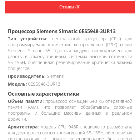
Отзывы (0)
Процессор Siemens Simatic 6ES5948-3UR13
Тип устройства:
центральный процессор (CPU) для
программируемых логических контроллеров (ПЛК) серии
Siemens Simatic S5. Данный модуль предназначен для
работы в отказоустойчивых системах высокой готовности
S5-155H, обеспечивая резервирование критически важных
процессов.
Производитель:
Siemens
Модель:
6ES5948-3UR13
Основные характеристики
Объем памяти:
процессор оснащен 640 КБ оперативной
памяти (RAM), что позволяет обрабатывать сложные
программы и большие массивы данных в реальном
времени.
Архитектура:
модель CPU 948R специально разработана
для двухпроцессорных конфигураций S5-155H, обеспечивая
синхронизацию и горячее резервирование без потери