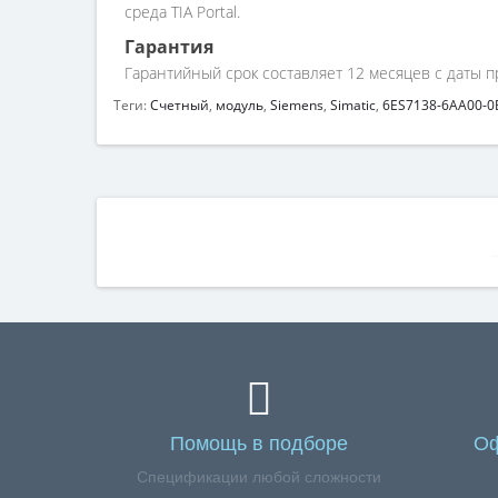
среда TIA Portal.
Гарантия
Гарантийный срок составляет 12 месяцев с даты п
Теги:
Счетный
,
модуль
,
Siemens
,
Simatic
,
6ES7138-6AA00-0
Помощь в подборе
Оф
Спецификации любой сложности