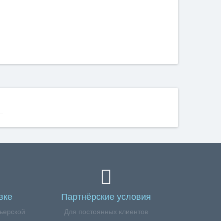
вке
Партнёрские условия
ьерской
Для постоянных клиентов