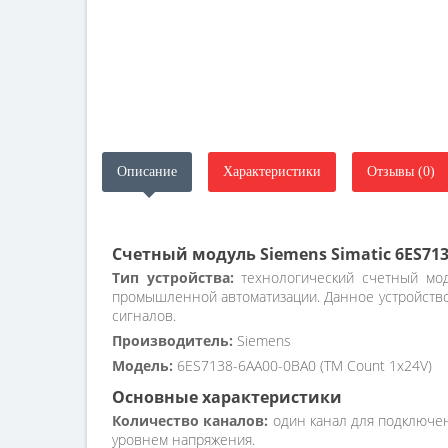
Описание
Характеристики
Отзывы (0)
Счетный модуль Siemens Simatic 6ES71
Тип устройства:
технологический счетный мод
промышленной автоматизации. Данное устройство
сигналов.
Производитель:
Siemens
Модель:
6ES7138-6AA00-0BA0 (TM Count 1x24V)
Основные характеристики
Количество каналов:
один канал для подключен
уровнем напряжения.