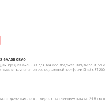
38-6AA00-0BA0
уль, предназначенный для точного подсчета импульсов и раб
 является компонентом распределенной периферии Simatic ET 200S
ия инкрементального энкодера с напряжением питания 24 В посто