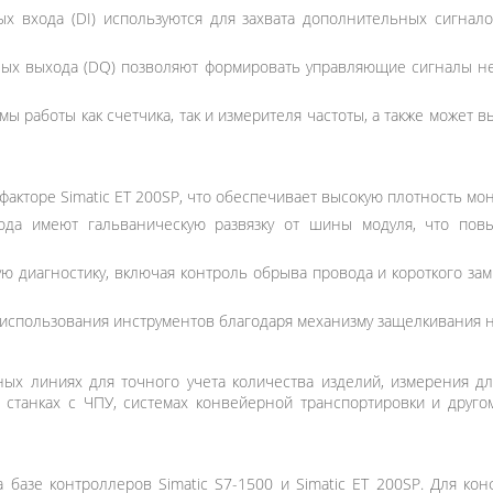
х входа (DI) используются для захвата дополнительных сигнало
ых выхода (DQ) позволяют формировать управляющие сигналы не
 работы как счетчика, так и измерителя частоты, а также может 
акторе Simatic ET 200SP, что обеспечивает высокую плотность мон
да имеют гальваническую развязку от шины модуля, что пов
 диагностику, включая контроль обрыва провода и короткого зам
использования инструментов благодаря механизму защелкивания н
ых линиях для точного учета количества изделий, измерения д
станках с ЧПУ, системах конвейерной транспортировки и другом
 базе контроллеров Simatic S7-1500 и Simatic ET 200SP. Для ко