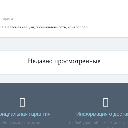
родажи.
BA0
,
автоматизация
,
промышленность
,
контроллер
Недавно просмотренные
ициальная гарантия
Информация о доста
На весь ассортимент
Любой удобной вам ТК или кур