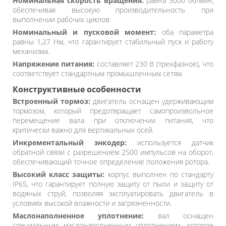
Номинальная скорость вращения:
равна 3000 об/мин,
обеспечивая высокую производительность при
выполнении рабочих циклов.
Номинальный и пусковой момент:
оба параметра
равны 1,27 Нм, что гарантирует стабильный пуск и работу
механизма.
Напряжение питания:
составляет 230 В (трехфазное), что
соответствует стандартным промышленным сетям.
Конструктивные особенности
Встроенный тормоз:
двигатель оснащен удерживающим
тормозом, который предотвращает самопроизвольное
перемещение вала при отключении питания, что
критически важно для вертикальных осей.
Инкрементальный энкодер:
используется датчик
обратной связи с разрешением 2500 импульсов на оборот,
обеспечивающий точное определение положения ротора.
Высокий класс защиты:
корпус выполнен по стандарту
IP65, что гарантирует полную защиту от пыли и защиту от
водяных струй, позволяя эксплуатировать двигатель в
условиях высокой влажности и загрязненности.
Маслонаполненное уплотнение:
вал оснащен
специальным маслонаполненным уплотнением, которое