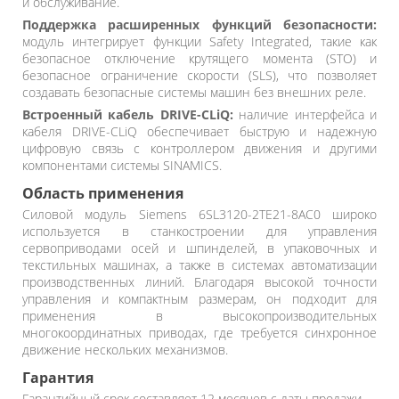
и обслуживание.
Поддержка расширенных функций безопасности:
модуль интегрирует функции Safety Integrated, такие как
безопасное отключение крутящего момента (STO) и
безопасное ограничение скорости (SLS), что позволяет
создавать безопасные системы машин без внешних реле.
Встроенный кабель DRIVE-CLiQ:
наличие интерфейса и
кабеля DRIVE-CLiQ обеспечивает быструю и надежную
цифровую связь с контроллером движения и другими
компонентами системы SINAMICS.
Область применения
Силовой модуль Siemens 6SL3120-2TE21-8AC0 широко
используется в станкостроении для управления
сервоприводами осей и шпинделей, в упаковочных и
текстильных машинах, а также в системах автоматизации
производственных линий. Благодаря высокой точности
управления и компактным размерам, он подходит для
применения в высокопроизводительных
многокоординатных приводах, где требуется синхронное
движение нескольких механизмов.
Гарантия
Гарантийный срок составляет 12 месяцев с даты продажи.