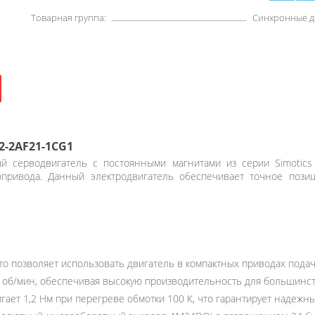
Товарная группа:
Синхронные д
2-2AF21-1CG1
 серводвигатель с постоянными магнитами из серии Simotics
опривода. Данный электродвигатель обеспечивает точное поз
что позволяет использовать двигатель в компактных приводах пода
 об/мин, обеспечивая высокую производительность для большинст
гает 1,2 Нм при перегреве обмотки 100 К, что гарантирует надежный