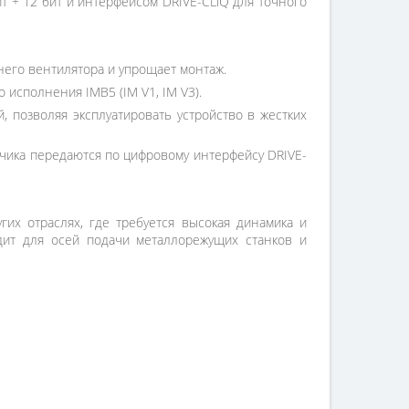
 + 12 бит и интерфейсом DRIVE-CLiQ для точного
его вентилятора и упрощает монтаж.
исполнения IMB5 (IM V1, IM V3).
, позволяя эксплуатировать устройство в жестких
чика передаются по цифровому интерфейсу DRIVE-
их отраслях, где требуется высокая динамика и
дит для осей подачи металлорежущих станков и