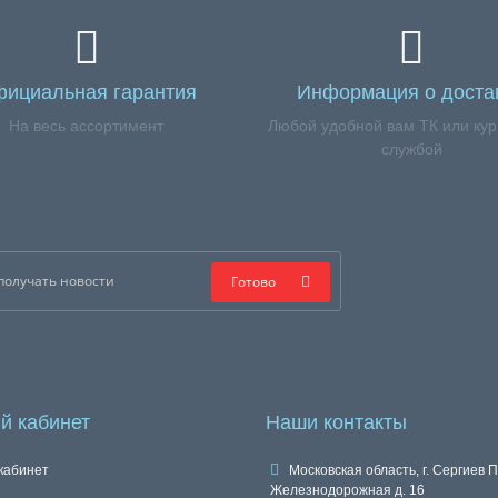
ициальная гарантия
Информация о доста
На весь ассортимент
Любой удобной вам ТК или кур
службой
Готово
й кабинет
Наши контакты
кабинет
Московская область, г. Сергиев П
Железнодорожная д. 16