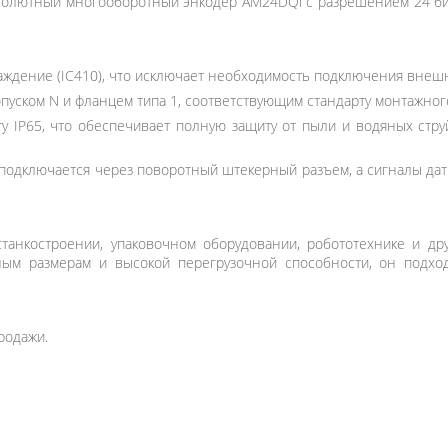
солютный многооборотный энкодер AM24DQi с разрешением 24 бит
ждение (IC410), что исключает необходимость подключения внешн
уском N и фланцем типа 1, соответствующим стандарту монтажного 
 IP65, что обеспечивает полную защиту от пыли и водяных струй
подключается через поворотный штекерный разъем, а сигналы дат
анкостроении, упаковочном оборудовании, робототехнике и друг
тным размерам и высокой перегрузочной способности, он подхо
родажи.