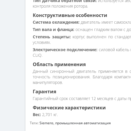
Тип датчика обратной связи:
используется аб
контроля положения ротора.
Конструктивные особенности
Система охлаждения:
двигатель имеет самоохла
Тип вала и фланца:
оснащен гладким валом с доп
Степень защиты:
корпус выполнен по стандарту
условиях.
Электрическое подключение:
силовой кабель 
CLiQ.
Область применения
Данный синхронный двигатель применяется в ст
точность позиционирования. Благодаря компак
манипуляторов.
Гарантия
Гарантийный срок составляет 12 месяцев с даты п
Физические характеристики
Вес:
2,701 кг.
Теги:
Siemens
,
промышленная автоматизация