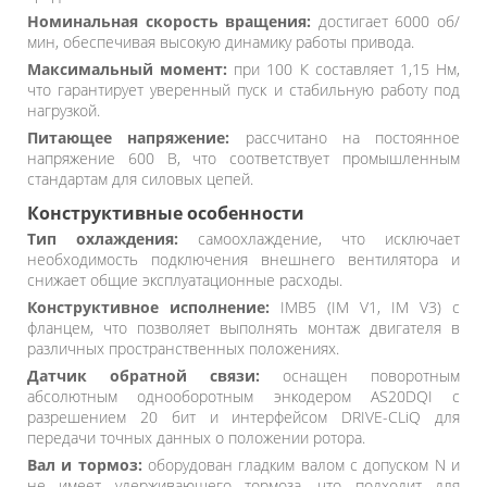
Номинальная скорость вращения:
достигает 6000 об/
мин, обеспечивая высокую динамику работы привода.
Максимальный момент:
при 100 К составляет 1,15 Нм,
что гарантирует уверенный пуск и стабильную работу под
нагрузкой.
Питающее напряжение:
рассчитано на постоянное
напряжение 600 В, что соответствует промышленным
стандартам для силовых цепей.
Конструктивные особенности
Тип охлаждения:
самоохлаждение, что исключает
необходимость подключения внешнего вентилятора и
снижает общие эксплуатационные расходы.
Конструктивное исполнение:
IMB5 (IM V1, IM V3) с
фланцем, что позволяет выполнять монтаж двигателя в
различных пространственных положениях.
Датчик обратной связи:
оснащен поворотным
абсолютным однооборотным энкодером AS20DQI с
разрешением 20 бит и интерфейсом DRIVE-CLiQ для
передачи точных данных о положении ротора.
Вал и тормоз:
оборудован гладким валом с допуском N и
не имеет удерживающего тормоза, что подходит для