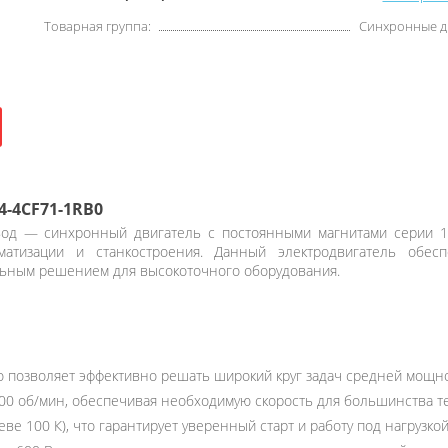
Товарная группа:
Синхронные д
4-4CF71-1RB0
д — синхронный двигатель с постоянными магнитами серии 1F
матизации и станкостроения. Данный электродвигатель обес
альным решением для высокоточного оборудования.
что позволяет эффективно решать широкий круг задач средней мощ
00 об/мин, обеспечивая необходимую скорость для большинства т
ве 100 К), что гарантирует уверенный старт и работу под нагрузкой