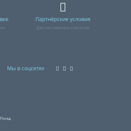
вке
Партнёрские условия
или
Для постоянных клиентов
Мы в соцсетях
 Посад,