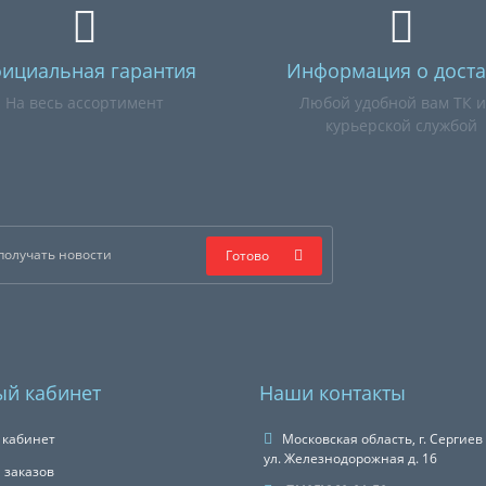
ициальная гарантия
Информация о доста
На весь ассортимент
Любой удобной вам ТК 
курьерской службой
Готово
й кабинет
Наши контакты
 кабинет
Московская область, г. Сергиев
ул. Железнодорожная д. 16
 заказов