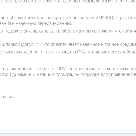
ет 600 В, что соответствует стандартам промышленных сетей и сис
щен абсолютным многооборотным энкодером AM20DQI с разрешени
ания и надежную передачу данных.
т надежно фиксировать вал в обесточенном состоянии, что крити
 шпонкой (допуск N), что обеспечивает надежное и точное соеди
т самоохлаждение и степень защиты IP64, что делает его устойч
 высокоточных станках с ЧПУ, упаковочных и текстильных маш
сокой динамике и наличию тормоза, он подходит для управления
родажи.