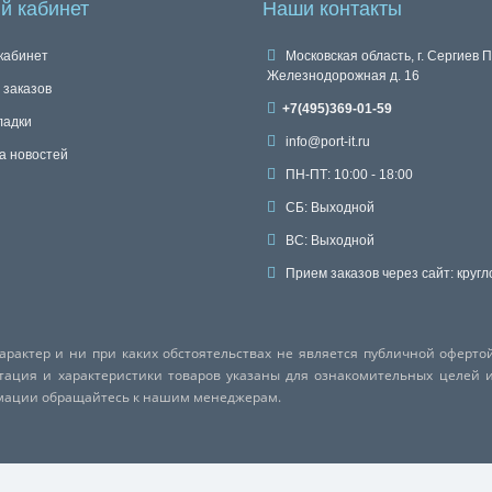
й кабинет
Наши контакты
кабинет
Московская область, г. Сергиев П
Железнодорожная д. 16
 заказов
+7(495)369-01-59
ладки
info@port-it.ru
а новостей
ПН-ПТ: 10:00 - 18:00
СБ: Выходной
ВС: Выходной
Прием заказов через сайт: кругл
актер и ни при каких обстоятельствах не является публичной оферто
ктация и характеристики товаров указаны для ознакомительных целей 
рмации обращайтесь к нашим менеджерам.