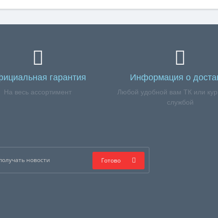
ициальная гарантия
Информация о доста
На весь ассортимент
Любой удобной вам ТК или кур
службой
Готово