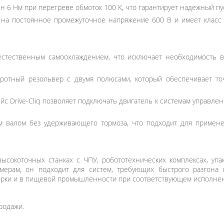
 6 Нм при перегреве обмоток 100 К, что гарантирует надежный пуск
 на постоянное промежуточное напряжение 600 В и имеет класс
стественным самоохлаждением, что исключает необходимость 
оротный резольвер с двумя полюсами, который обеспечивает т
с Drive-Cliq позволяет подключать двигатель к системам управле
 валом без удерживающего тормоза, что подходит для примен
сокоточных станках с ЧПУ, робототехнических комплексах, уп
мерам, он подходит для систем, требующих быстрого разгона 
борки и в пищевой промышленности при соответствующем исполне
родажи.