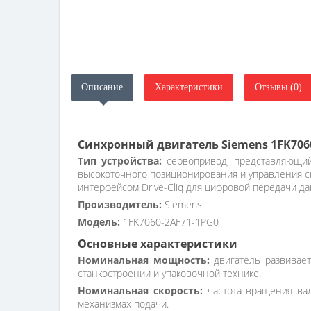
Описание
Характеристики
Отзывы (0)
Синхронный двигатель Siemens 1FK706
Тип устройства:
сервопривод, представляющий
высокоточного позиционирования и управления с
интерфейсом Drive-Cliq для цифровой передачи д
Производитель:
Siemens
Модель:
1FK7060-2AF71-1PG0
Основные характеристики
Номинальная мощность:
двигатель развивает
станкостроении и упаковочной технике.
Номинальная скорость:
частота вращения вал
механизмах подачи.