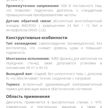
Промежуточное напряжение:
600 В постоянного тока,
что позволяет подключать двигатель к стандартным
промышленным преобразователям частоты.
Датчик обратной связи:
абсолютный многооборотный
энкодер AM24DQi с разрешением 24 бит + 12 бит и
интерфейсом DRIVE-CLiQ.
Конструктивные особенности
Тип охлаждения:
самоохлаждение (конвекционное), без
вентилятора, что снижает уровень шума и повышает
надежность.
Монтажное исполнение:
IMB5 (фланец для крепления на
переднюю стенку), также допускается установка в
положениях IM V1 и IM V3.
Выходной вал:
гладкий, без шпоночного паза, с допуском
N, что обеспечивает точное соединение с нагрузкой.
Тормоз:
встроенный удерживающий электромагнитный
тормоз для фиксации вала в обесточенном состоянии.
Область применения
Двигатель применяется в высокоточных станках с ЧПУ,
упаковочных и текстильных машинах, а также в