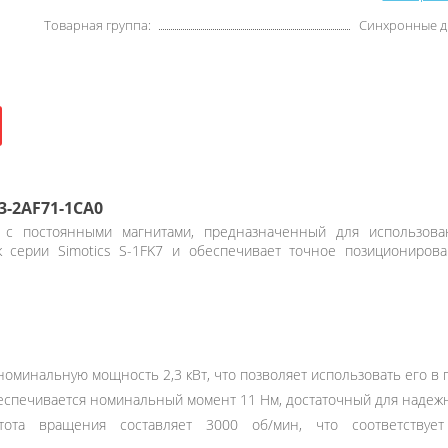
Товарная группа:
Синхронные д
3-2AF71-1CA0
с постоянными магнитами, предназначенный для использован
 к серии Simotics S-1FK7 и обеспечивает точное позиционир
номинальную мощность 2,3 кВт, что позволяет использовать его в
спечивается номинальный момент 11 Нм, достаточный для надежно
ота вращения составляет 3000 об/мин, что соответствует