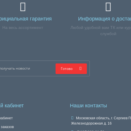
ициальная гарантия
Информация о доста
На весь ассортимент
Любой удобной вам ТК или кур
службой
Готово
й кабинет
Наши контакты
кабинет
Московская область, г. Сергиев П
Железнодорожная д. 16
 заказов