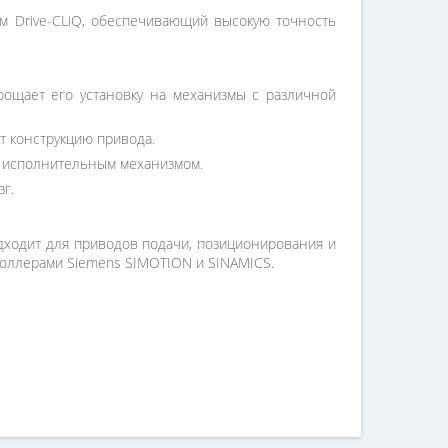
м Drive-CLiQ, обеспечивающий высокую точность
рощает его установку на механизмы с различной
т конструкцию привода.
с исполнительным механизмом.
зг.
дходит для приводов подачи, позиционирования и
троллерами Siemens SIMOTION и SINAMICS.