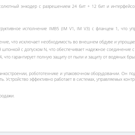
олютный энкодер с разрешением 24 бит + 12 бит и интерфейсо
руктивное исполнение IMB5 (IM V1, IM V3) с фланцем 1, что уп
ение, что исключает необходимость во внешнем обдуве и упрощае
 шпонкой с допуском N, что обеспечивает надежное соединение 
4, что гарантирует полную защиту от пыли и защиту от водяных бры
нкостроении, робототехнике и упаковочном оборудовании. Он по
сть. Устройство эффективно работает в системах, управляемых кон
родажи.