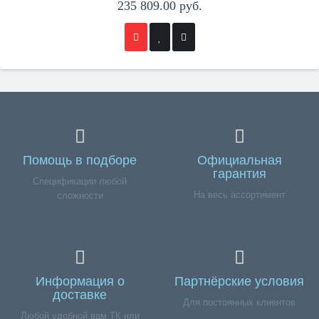
235 809.00 руб.
Помощь в подборе
Официальная
гарантия
Спецификации любой
На весь ассортимент
сложности
Информация о
Партнёрские условия
доставке
Для постоянных клиентов
Любой удобной вам ТК или