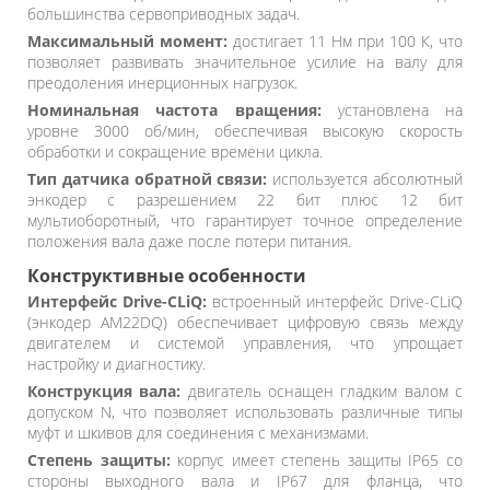
большинства сервоприводных задач.
Максимальный момент:
достигает 11 Нм при 100 К, что
позволяет развивать значительное усилие на валу для
преодоления инерционных нагрузок.
Номинальная частота вращения:
установлена на
уровне 3000 об/мин, обеспечивая высокую скорость
обработки и сокращение времени цикла.
Тип датчика обратной связи:
используется абсолютный
энкодер с разрешением 22 бит плюс 12 бит
мультиоборотный, что гарантирует точное определение
положения вала даже после потери питания.
Конструктивные особенности
Интерфейс Drive-CLiQ:
встроенный интерфейс Drive-CLiQ
(энкодер AM22DQ) обеспечивает цифровую связь между
двигателем и системой управления, что упрощает
настройку и диагностику.
Конструкция вала:
двигатель оснащен гладким валом с
допуском N, что позволяет использовать различные типы
муфт и шкивов для соединения с механизмами.
Степень защиты:
корпус имеет степень защиты IP65 со
стороны выходного вала и IP67 для фланца, что