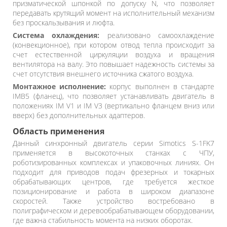
призматической шпонкой по допуску N, что позволяет
передавать крутящий момент на исполнительный механизм
без проскальзывания и люфта.
Система охлаждения:
реализовано самоохлаждение
(конвекционное), при котором отвод тепла происходит за
счет естественной циркуляции воздуха и вращения
вентилятора на валу. Это повышает надежность системы за
счет отсутствия внешнего источника сжатого воздуха.
Монтажное исполнение:
корпус выполнен в стандарте
IMB5 (фланец), что позволяет устанавливать двигатель в
положениях IM V1 и IM V3 (вертикально фланцем вниз или
вверх) без дополнительных адаптеров.
Область применения
Данный синхронный двигатель серии Simotics S-1FK7
применяется в высокоточных станках с ЧПУ,
роботизированных комплексах и упаковочных линиях. Он
подходит для приводов подач фрезерных и токарных
обрабатывающих центров, где требуется жесткое
позиционирование и работа в широком диапазоне
скоростей. Также устройство востребовано в
полиграфическом и деревообрабатывающем оборудовании,
где важна стабильность момента на низких оборотах.