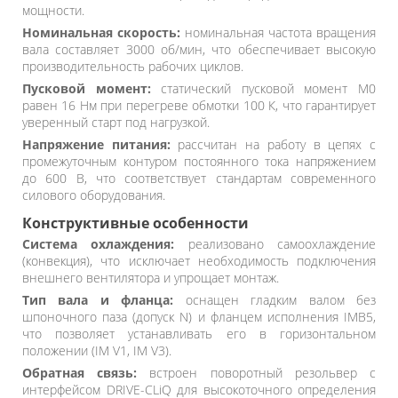
мощности.
Номинальная скорость:
номинальная частота вращения
вала составляет 3000 об/мин, что обеспечивает высокую
производительность рабочих циклов.
Пусковой момент:
статический пусковой момент M0
равен 16 Нм при перегреве обмотки 100 К, что гарантирует
уверенный старт под нагрузкой.
Напряжение питания:
рассчитан на работу в цепях с
промежуточным контуром постоянного тока напряжением
до 600 В, что соответствует стандартам современного
силового оборудования.
Конструктивные особенности
Система охлаждения:
реализовано самоохлаждение
(конвекция), что исключает необходимость подключения
внешнего вентилятора и упрощает монтаж.
Тип вала и фланца:
оснащен гладким валом без
шпоночного паза (допуск N) и фланцем исполнения IMB5,
что позволяет устанавливать его в горизонтальном
положении (IM V1, IM V3).
Обратная связь:
встроен поворотный резольвер с
интерфейсом DRIVE-CLiQ для высокоточного определения