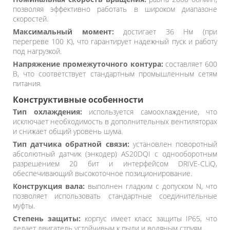
позволяя эффективно работать в широком диапазоне
скоростей.
Максимальный момент:
достигает 36 Нм (при
перегреве 100 К), что гарантирует надежный пуск и работу
под нагрузкой.
Напряжение промежуточного контура:
составляет 600
В, что соответствует стандартным промышленным сетям
питания.
Конструктивные особенности
Тип охлаждения:
используется самоохлаждение, что
исключает необходимость в дополнительных вентиляторах
и снижает общий уровень шума.
Тип датчика обратной связи:
установлен поворотный
абсолютный датчик (энкодер) AS20DQI с однооборотным
разрешением 20 бит и интерфейсом DRIVE-CLiQ,
обеспечивающий высокоточное позиционирование.
Конструкция вала:
выполнен гладким с допуском N, что
позволяет использовать стандартные соединительные
муфты.
Степень защиты:
корпус имеет класс защиты IP65, что
делает двигатель устойчивым к пыли и водяным струям.