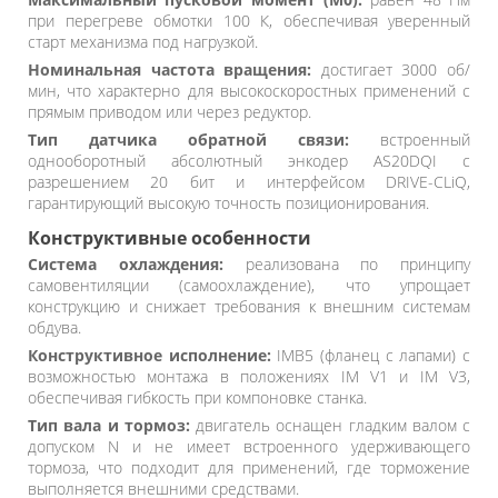
при перегреве обмотки 100 К, обеспечивая уверенный
старт механизма под нагрузкой.
Номинальная частота вращения:
достигает 3000 об/
мин, что характерно для высокоскоростных применений с
прямым приводом или через редуктор.
Тип датчика обратной связи:
встроенный
однооборотный абсолютный энкодер AS20DQI с
разрешением 20 бит и интерфейсом DRIVE-CLiQ,
гарантирующий высокую точность позиционирования.
Конструктивные особенности
Система охлаждения:
реализована по принципу
самовентиляции (самоохлаждение), что упрощает
конструкцию и снижает требования к внешним системам
обдува.
Конструктивное исполнение:
IMB5 (фланец с лапами) с
возможностью монтажа в положениях IM V1 и IM V3,
обеспечивая гибкость при компоновке станка.
Тип вала и тормоз:
двигатель оснащен гладким валом с
допуском N и не имеет встроенного удерживающего
тормоза, что подходит для применений, где торможение
выполняется внешними средствами.