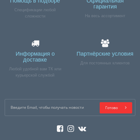
Помощь в подборе
Официальная
гарантия
Спецификации любой
На весь ассортимент
сложности
Информация о
Партнёрские условия
доставке
Для постоянных клиентов
Любой удобной вам ТК или
курьерской службой
Готово