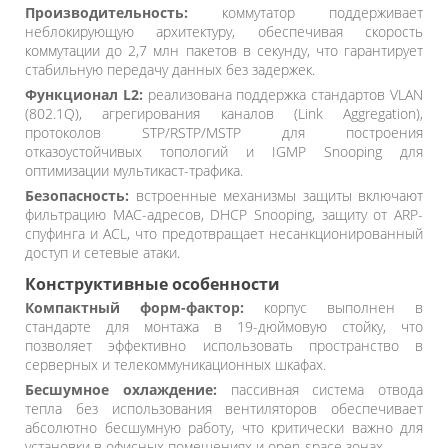
Производительность:
коммутатор поддерживает
неблокирующую архитектуру, обеспечивая скорость
коммутации до 2,7 млн пакетов в секунду, что гарантирует
стабильную передачу данных без задержек.
Функционал L2:
реализована поддержка стандартов VLAN
(802.1Q), агрегирования каналов (Link Aggregation),
протоколов STP/RSTP/MSTP для построения
отказоустойчивых топологий и IGMP Snooping для
оптимизации мультикаст-трафика.
Безопасность:
встроенные механизмы защиты включают
фильтрацию MAC-адресов, DHCP Snooping, защиту от ARP-
спуфинга и ACL, что предотвращает несанкционированный
доступ и сетевые атаки.
Конструктивные особенности
Компактный форм-фактор:
корпус выполнен в
стандарте для монтажа в 19-дюймовую стойку, что
позволяет эффективно использовать пространство в
серверных и телекоммуникационных шкафах.
Бесшумное охлаждение:
пассивная система отвода
тепла без использования вентиляторов обеспечивает
абсолютно бесшумную работу, что критически важно для
установки в офисных помещениях и open-space зонах.