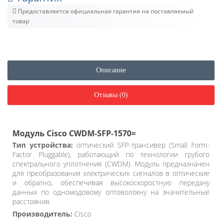
Предоставляется официальная гарантия на поставляемый
товар
Описание
Отзывы (0)
Модуль Cisco CWDM-SFP-1570=
Тип устройства:
оптический SFP-трансивер (Small Form-
Factor Pluggable), работающий по технологии грубого
спектрального уплотнения (CWDM). Модуль предназначен
для преобразования электрических сигналов в оптические
и обратно, обеспечивая высокоскоростную передачу
данных по одномодовому оптоволокну на значительные
расстояния.
Производитель:
Cisco