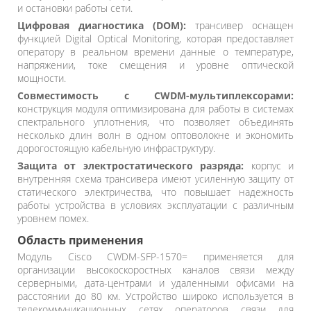
и остановки работы сети.
Цифровая диагностика (DOM):
трансивер оснащен
функцией Digital Optical Monitoring, которая предоставляет
оператору в реальном времени данные о температуре,
напряжении, токе смещения и уровне оптической
мощности.
Совместимость с CWDM-мультиплексорами:
конструкция модуля оптимизирована для работы в системах
спектрального уплотнения, что позволяет объединять
несколько длин волн в одном оптоволокне и экономить
дорогостоящую кабельную инфраструктуру.
Защита от электростатического разряда:
корпус и
внутренняя схема трансивера имеют усиленную защиту от
статического электричества, что повышает надежность
работы устройства в условиях эксплуатации с различным
уровнем помех.
Область применения
Модуль Cisco CWDM-SFP-1570= применяется для
организации высокоскоростных каналов связи между
серверными, дата-центрами и удаленными офисами на
расстоянии до 80 км. Устройство широко используется в
телекоммуникационных сетях операторов связи для