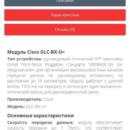
Описание
Характеристики
Отзывы (0)
Модуль Cisco GLC-BX-U=
Тип устройства:
одномодовый оптический SFP-трансивер
(Small Form-factor Pluggable) стандарта 1000BASE-BX. Он
предназначен для организации высокоскоростных каналов
передачи данных по одномодовому оптоволокну на
расстояние до 10 километров. Модуль работает с длиной
волны 1310 нм на передачу и использует один волоконно-
оптический кабель для двунаправленной связи.
Производитель:
Cisco
Модель:
GLC-BX-U=
Основные характеристики
Скорость передачи данных:
модуль обеспечивает
скорость передачи до 1 Гбит/с, что соответствует