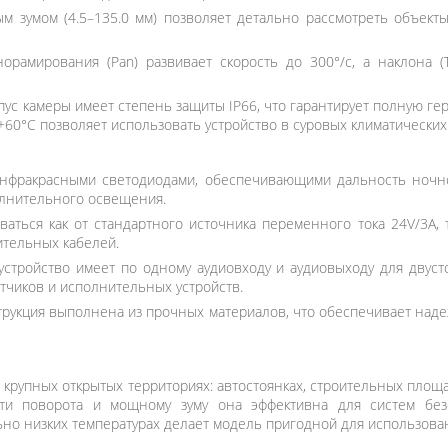
м зумом (4.5–135.0 мм) позволяет детально рассмотреть объект
рамирования (Pan) развивает скорость до 300°/с, а наклона (T
пус камеры имеет степень защиты IP66, что гарантирует полную ге
 +60°C позволяет использовать устройство в суровых климатических
фракрасными светодиодами, обеспечивающими дальность ночног
олнительного освещения.
аться как от стандартного источника переменного тока 24V/3A, та
ительных кабелей.
стройство имеет по одному аудиовходу и аудиовыходу для двуст
тчиков и исполнительных устройств.
рукция выполнена из прочных материалов, что обеспечивает над
крупных открытых территориях: автостоянках, строительных площа
ости поворота и мощному зуму она эффективна для систем без
ьно низких температурах делает модель пригодной для использова