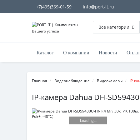
+7(495)369-01-59
info@port-it.ru
Все категории
Каталог
О компании
Новости
Оплат
Главная
Видеонаблюдение
Видеокамеры
IP-к
IP-камера Dahua DH-SD59430U-
Loading...