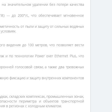
ы на значительном удалении без потери качества
ilt) — до 200°/с, что обеспечивает мгновенное
рметичность от пыли и защиту от сильных водяных
 условиях.
о видения до 100 метров, что позволяет вести
к и по технологии Power over Ethernet Plus, что
оронней голосовой связи, а также два тревожных
ежную фиксацию и защиту внутренних компонентов
дках, складских комплексах, промышленных зонах,
опасности периметра и объектов транспортной
ния в регионах с холодным климатом.