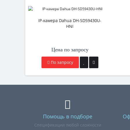
IP-камера Dahua DH-SD59430U-
HNI
Цена по запросу
По запросу
Помощь в подборе
Оф
Спецификации любой сложности