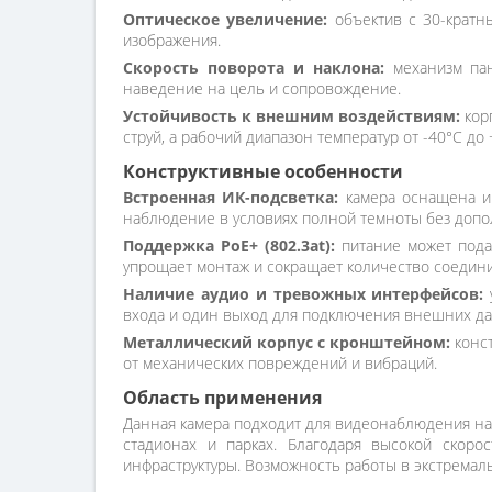
Оптическое увеличение:
объектив с 30-кратны
изображения.
Скорость поворота и наклона:
механизм пано
наведение на цель и сопровождение.
Устойчивость к внешним воздействиям:
кор
струй, а рабочий диапазон температур от -40°C до
Конструктивные особенности
Встроенная ИК-подсветка:
камера оснащена ин
наблюдение в условиях полной темноты без доп
Поддержка PoE+ (802.3at):
питание может подав
упрощает монтаж и сокращает количество соедин
Наличие аудио и тревожных интерфейсов:
у
входа и один выход для подключения внешних да
Металлический корпус с кронштейном:
конст
от механических повреждений и вибраций.
Область применения
Данная камера подходит для видеонаблюдения на 
стадионах и парках. Благодаря высокой скор
инфраструктуры. Возможность работы в экстремал