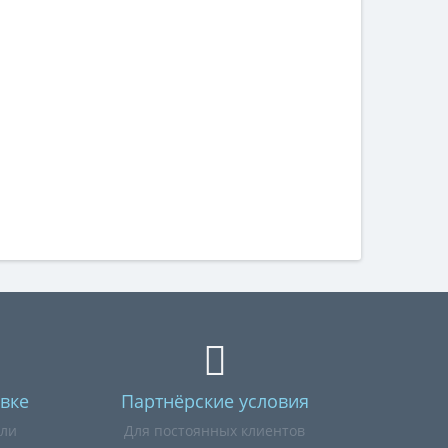
вке
Партнёрские условия
или
Для постоянных клиентов