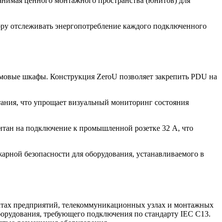
занимая ценного монтажного пространства (юнитов) для
атору отслеживать энергопотребление каждого подключенного
мовые шкафы. Конструкция ZeroU позволяет закрепить PDU на
ания, что упрощает визуальный мониторинг состояния
итан на подключение к промышленной розетке 32 А, что
жарной безопасности для оборудования, устанавливаемого в
натах предприятий, телекоммуникационных узлах и монтажных
борудования, требующего подключения по стандарту IEC C13.