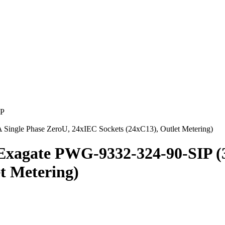
IP
ingle Phase ZeroU, 24xIEC Sockets (24xC13), Outlet Metering)
xagate PWG-9332-324-90-SIP (3
t Metering)