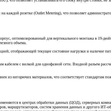
U), что позволяет устанавливать его сбоку внутри стойки, не 
на каждой розетке (Outlet Metering), что позволяет администр
орпус, оптимизированный для вертикального монтажа в 19-дюй
лезного объема.
цией, отображающей текущее состояние нагрузки и наличие пит
м кабелем с вилкой для однофазной сети. Входной разъем рассч
ен из негорючих материалов, что соответствует стандартам по
рименяются в центрах обработки данных (ЦОД), серверных ком
оров, маршрутизаторов, систем хранения данных и другого ИТ-о