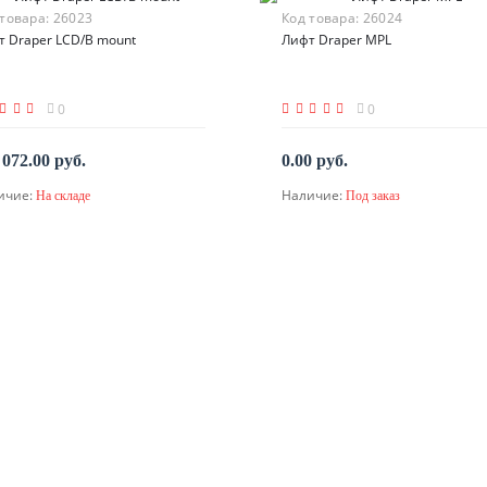
 товара:
26023
Код товара:
26024
т Draper LCD/B mount
Лифт Draper MPL
0
0
 072.00 руб.
0.00 руб.
ичие:
Наличие:
На складе
Под заказ
В корзину
По запросу