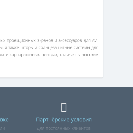
ых проекционных экранов и аксессуаров для AV-
ны, а также шторы и солнцезащитные системы для
ях и корпоративных центрах, отличаясь высоким
вке
Партнёрские условия
или
Для постоянных клиентов