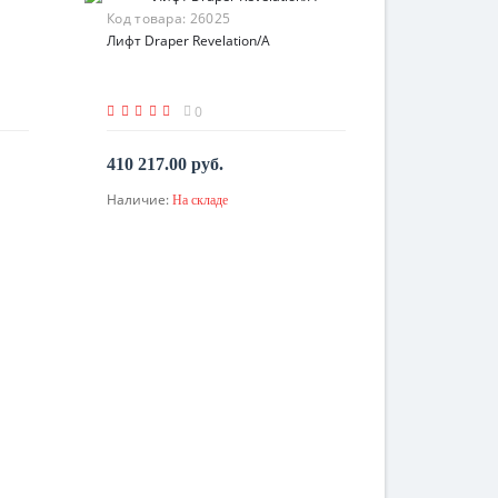
Код товара:
26025
Лифт Draper Revelation/A
0
410 217.00 руб.
Наличие:
На складе
В корзину