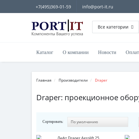
+7(495)369-01-59
info@port-it.ru
Все категории
Каталог
О компании
Новости
Оплат
Главная
Производители
Draper
Draper: проекционное обор
Сортировать: