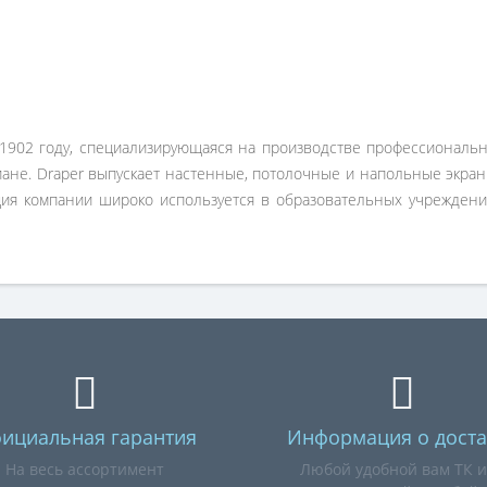
 1902 году, специализирующаяся на производстве профессиональн
ане. Draper выпускает настенные, потолочные и напольные экра
ия компании широко используется в образовательных учреждени
ициальная гарантия
Информация о доста
На весь ассортимент
Любой удобной вам ТК 