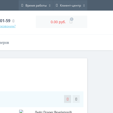
Время работы
Клиент-центр
0
-01-59
0.00 руб.
ерезвоним?
веров