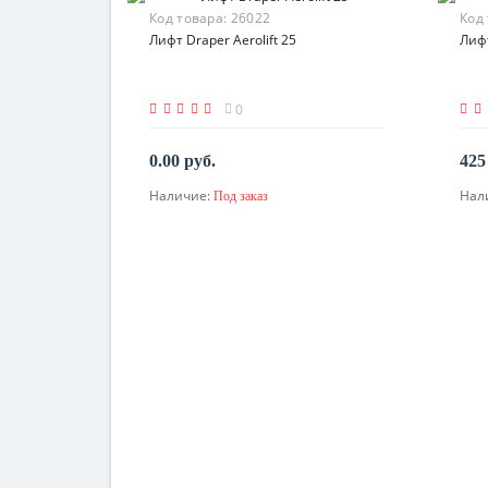
Код товара:
26022
Код
Лифт Draper Aerolift 25
Лиф
0
0.00 руб.
425
Наличие:
Нал
Под заказ
По запросу