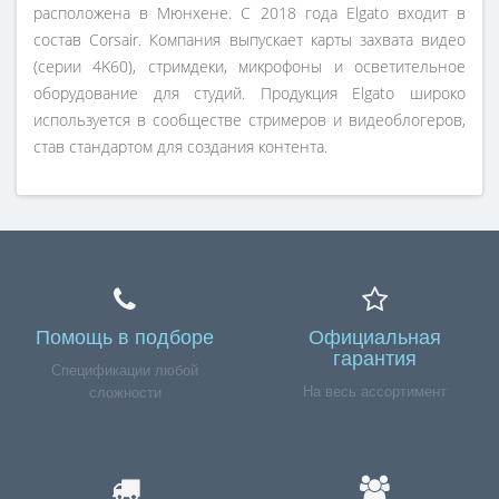
расположена в Мюнхене. С 2018 года Elgato входит в
состав Corsair. Компания выпускает карты захвата видео
(серии 4K60), стримдеки, микрофоны и осветительное
оборудование для студий. Продукция Elgato широко
используется в сообществе стримеров и видеоблогеров,
став стандартом для создания контента.
Помощь в подборе
Официальная
гарантия
Спецификации любой
На весь ассортимент
сложности