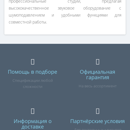
профессиональные студии, предлагая
высококачественное звуковое оборудование с
шумоподавлением и удобными функциями для
совместной работы.
Помощь в подборе
Официальная
гарантия
Спецификации любой
На весь ассортимент
сложности
Информация о
Партнёрские условия
доставке
Для постоянных клиентов