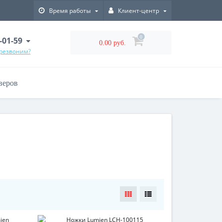
Время работы
Клиент-центр
0
-01-59
0.00 руб.
ерезвоним?
веров