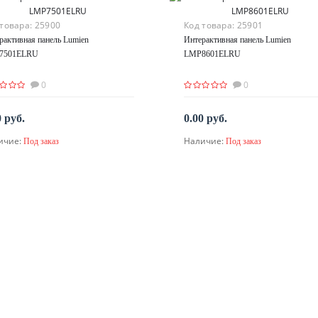
 товара:
25900
Код товара:
25901
рактивная панель Lumien
Интерактивная панель Lumien
7501ELRU
LMP8601ELRU
0
0
0 руб.
0.00 руб.
ичие:
Наличие:
Под заказ
Под заказ
По запросу
По запросу