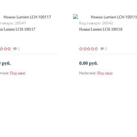
 товара:
26041
Код товара:
26042
и Lumien LCH-100117
Ножки Lumien LCH-100118
0
0
0 руб.
0.00 руб.
ичие:
Наличие:
Под заказ
Под заказ
По запросу
По запросу