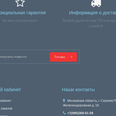
ициальная гарантия
Информация о доста
На весь ассортимент
Любой удобной вам ТК или кур
службой
Готово
й кабинет
Наши контакты
кабинет
Московская область, г. Сергиев П
Железнодорожная д. 16
 заказов
+7(495)369-01-59