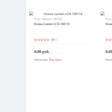
Код товара:
26040
Код
Ножки Lumien LCH-100116
Ножк
0
0.00 руб.
0.0
Наличие:
Нал
Под заказ
По запросу