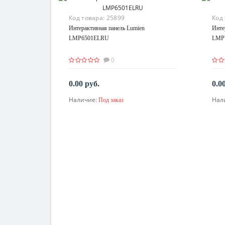
Код товара:
25899
Код
Интерактивная панель Lumien
Инте
LMP6501ELRU
LMP
0
0.00 руб.
0.0
Наличие:
Нал
Под заказ
По запросу