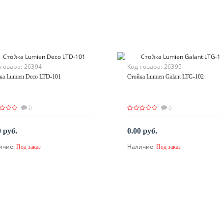
 товара:
26394
Код товара:
26395
ка Lumien Deco LTD-101
Стойка Lumien Galant LTG-102
0
0
0 руб.
0.00 руб.
ичие:
Наличие:
Под заказ
Под заказ
По запросу
По запросу