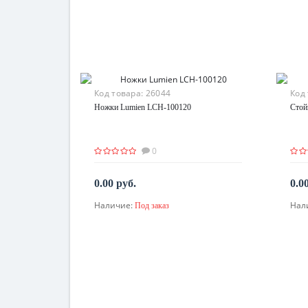
Код товара:
26044
Код
Ножки Lumien LCH-100120
Стой
0
0.00 руб.
0.0
Наличие:
Нал
Под заказ
По запросу