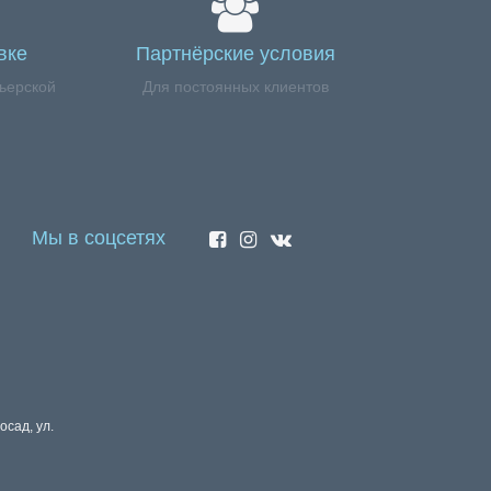
вке
Партнёрские условия
ьерской
Для постоянных клиентов
Мы в соцсетях
осад, ул.