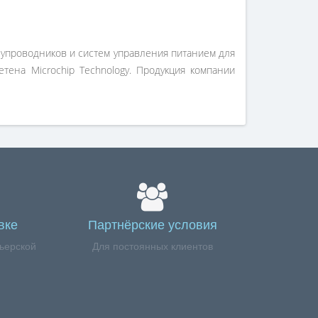
лупроводников и систем управления питанием для
тена Microchip Technology. Продукция компании
вке
Партнёрские условия
ьерской
Для постоянных клиентов