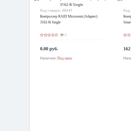
Код товара:
48441
Код
Контроллер RAID Microsemi (Adaptec)
Конт
3162-8i Single
Smar
0
0.00 руб.
162
Наличие:
Нал
Под заказ
По запросу