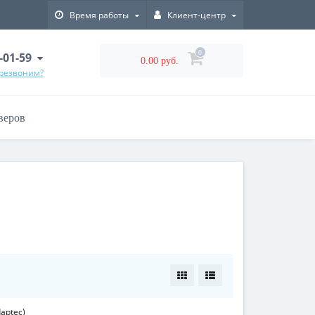
Время работы
Клиент-центр
0
-01-59
0.00 руб.
ерезвоним?
веров