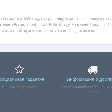
, основанная в 1960 году, специализирующаяся на производстве по
Алисо-Вьехо, Калифорния. В 2018 году Microsemi была приобре
ромышленной отраслях, отличаясь высокой надежностью.
ициальная гарантия
Информация о доста
На весь ассортимент
Любой удобной вам ТК или кур
службой