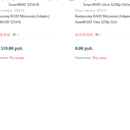
 товара:
48442
Код товара:
85951
роллер RAID Microsemi (Adaptec)
Контроллер RAID Microsemi (Adapte
tRAID 3254-8i
SmartRAID Ultra 3258p-32i/e
0
0
 519.00 руб.
0.00 руб.
ичие:
Наличие:
На складе
Под заказ
В корзину
По запросу