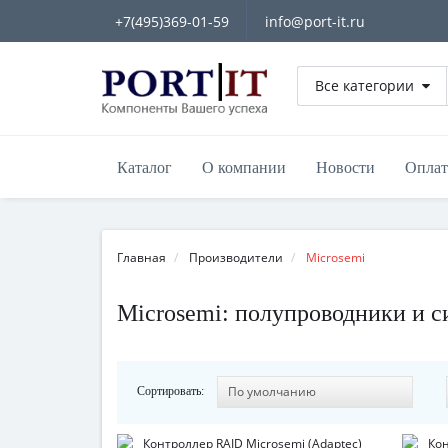
+7(495)369-01-59
info@port-it.ru
Все категории
Каталог
О компании
Новости
Оплат
Главная
Производители
Microsemi
Microsemi: полупроводники и 
Сортировать: