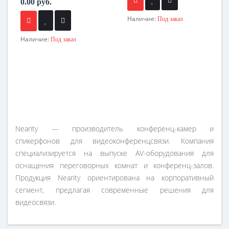
0.00 руб.
Наличие:
Под заказ
Наличие:
Под заказ
Nearity — производитель конференц-камер и
спикерфонов для видеоконференцсвязи. Компания
специализируется на выпуске AV-оборудования для
оснащения переговорных комнат и конференц-залов.
Продукция Nearity ориентирована на корпоративный
сегмент, предлагая современные решения для
видеосвязи.