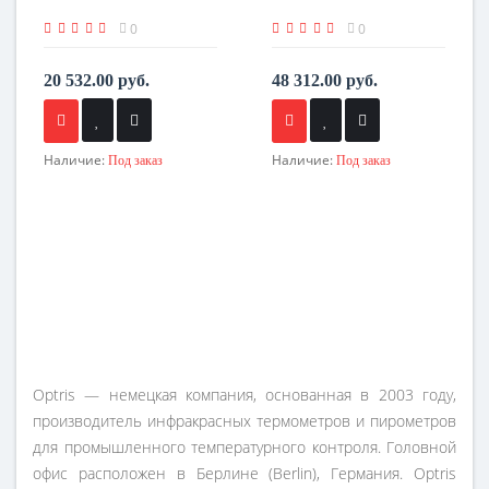
0
0
20 532.00 руб.
48 312.00 руб.
Наличие:
Наличие:
Под заказ
Под заказ
Optris — немецкая компания, основанная в 2003 году,
производитель инфракрасных термометров и пирометров
для промышленного температурного контроля. Головной
офис расположен в Берлине (Berlin), Германия. Optris