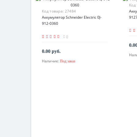
Код
Код товара:
27484
Акку
Аккумулятор Schneider Electric 0J-
912
912-0360
0
0.0
0.00 руб.
Нал
Наличие:
Под заказ
По запросу