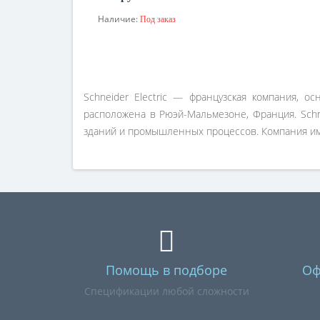
Наличие:
Под заказ
По запросу
Schneider Electric — французская компания, о
расположена в Рюэй-Мальмезоне, Франция. Schn
зданий и промышленных процессов. Компания имее
Помощь в подборе
Оф
Спецификации любой сложности