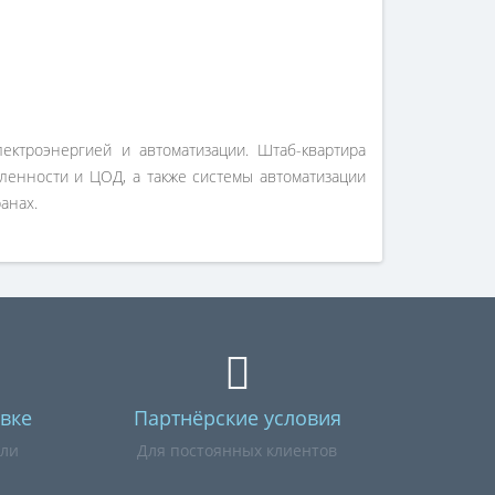
лектроэнергией и автоматизации. Штаб-квартира
ленности и ЦОД, а также системы автоматизации
анах.
вке
Партнёрские условия
или
Для постоянных клиентов