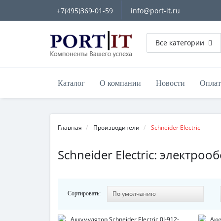
+7(495)369-01-59
info@port-it.ru
Все категории
Каталог
О компании
Новости
Оплат
Главная
Производители
Schneider Electric
Schneider Electric: электр
Сортировать: