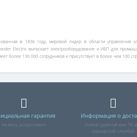
снованная в 1836 году, мировой лидер в области управления э
eider Electric выпускает электрооборудование и ИБП для промыш
т более 130 000 сотрудников и присутствует в более чем 100 стр
ициальная гарантия
Информация о доста
На весь ассортимент
Любой удобной вам ТК 
курьерской службой