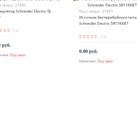
 товара:
27485
мулятор Schneider Electric 0J-
Код товара:
27481
7
Источник бесперебойного пит
Schneider Electric SR11KXIET
0
0
0 руб.
0.00 руб.
ичие:
Под заказ
По запросу
Наличие:
Под заказ
По запросу