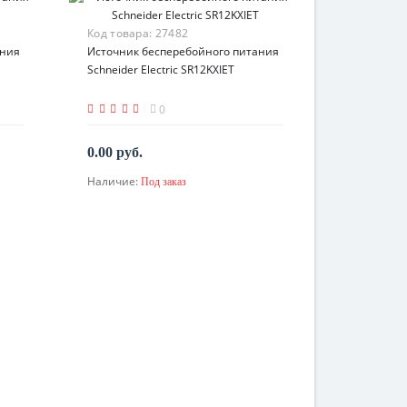
Код товара:
27482
ания
Источник бесперебойного питания
Schneider Electric SR12KXIET
0
0.00 руб.
Наличие:
Под заказ
По запросу