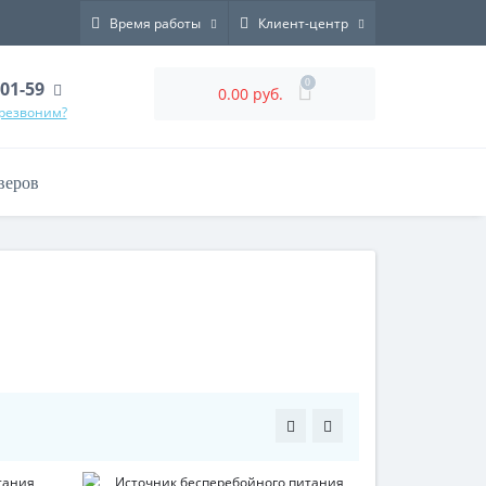
Время работы
Клиент-центр
0
-01-59
0.00 руб.
ерезвоним?
веров