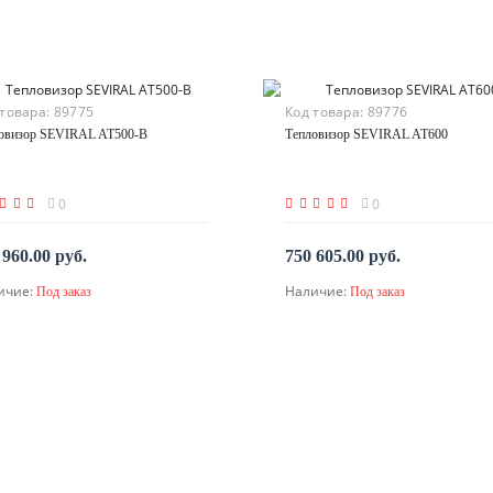
 товара:
89775
Код товара:
89776
овизор SEVIRAL AT500-B
Тепловизор SEVIRAL AT600
0
0
 960.00 руб.
750 605.00 руб.
ичие:
Наличие:
Под заказ
Под заказ
По запросу
По запросу