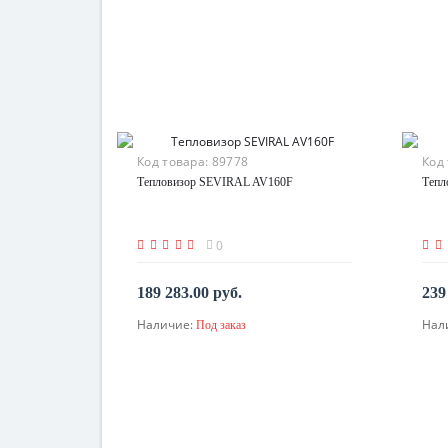
Код товара:
89778
Код
Тепловизор SEVIRAL AV160F
Тепл
0
189 283.00 руб.
239
Наличие:
Нал
Под заказ
По запросу