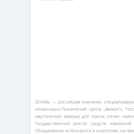
По запросу
SEVIRAL — российская компания, специализиру
«Инженерно-Технический Центр „Авикон“», Гол
(акустические камеры) для поиска утечек сжат
Государственный реестр средств измерений
Оборудование используется в энергетике, на пр