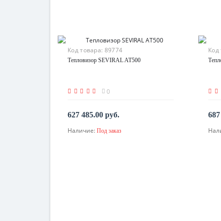
Код товара:
89774
Код
Тепловизор SEVIRAL AT500
Тепл
0
627 485.00 руб.
687
Наличие:
Нал
Под заказ
По запросу