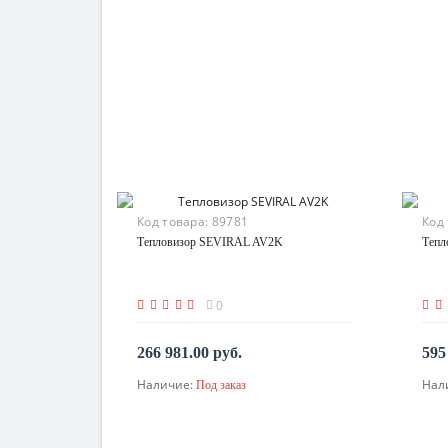
Код товара:
89781
Код
Тепловизор SEVIRAL AV2K
Тепл
0
266 981.00 руб.
595
Наличие:
Нал
Под заказ
По запросу