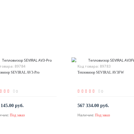
 товара:
89784
Код товара:
89783
овизор SEVIRAL AV3-Pro
Тепловизор SEVIRAL AV3FW
0
0
 145.00 руб.
567 334.00 руб.
ичие:
Наличие:
Под заказ
Под заказ
По запросу
По запросу