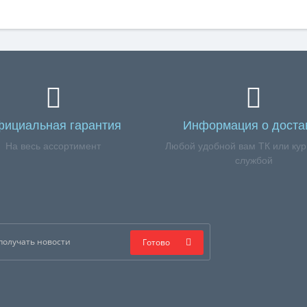
ициальная гарантия
Информация о доста
На весь ассортимент
Любой удобной вам ТК или кур
службой
Готово