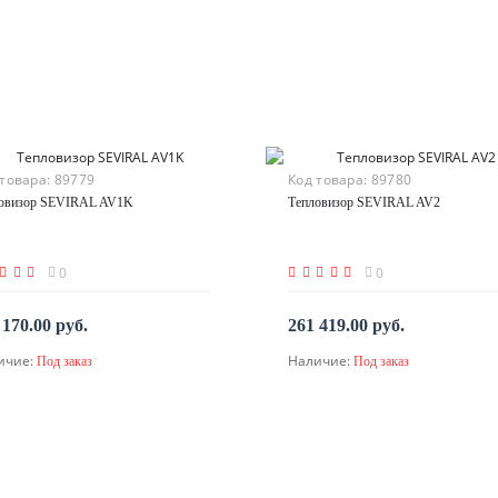
 товара:
89779
Код товара:
89780
овизор SEVIRAL AV1K
Тепловизор SEVIRAL AV2
0
0
 170.00 руб.
261 419.00 руб.
ичие:
Наличие:
Под заказ
Под заказ
По запросу
По запросу