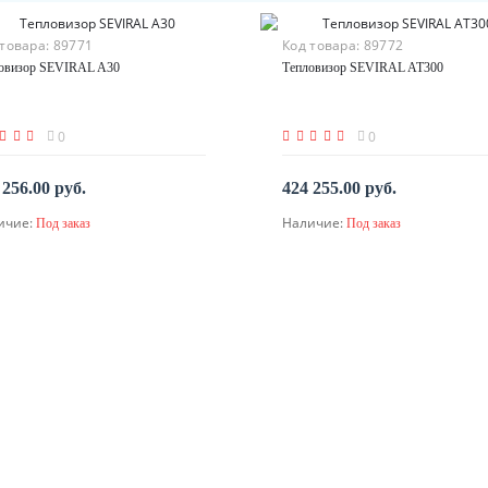
 товара:
89771
Код товара:
89772
овизор SEVIRAL A30
Тепловизор SEVIRAL AT300
0
0
 256.00 руб.
424 255.00 руб.
ичие:
Наличие:
Под заказ
Под заказ
По запросу
По запросу