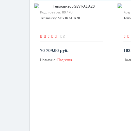
Код товара:
89770
Код
Тепловизор SEVIRAL A20
Тепл
0
70 709.00 руб.
102
Наличие:
Нал
Под заказ
По запросу