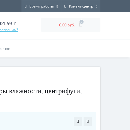
Время работы
Клиент-центр
0
-01-59
0.00 руб.
ерезвоним?
веров
ры влажности, центрифуги,