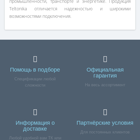
промышленности, транспорте и энергетике. Продукция
Teltonika отличается надежностью и широкими
возможностями подключения.
Помощь в подборе
Официальная
гарантия
Спецификации любой
На весь ассортимент
сложности
Информация о
Партнёрские условия
доставке
Для постоянных клиентов
Любой удобной вам ТК или