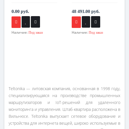
0.00 руб.
48 491.00 руб.
Наличие:
Наличие:
Под заказ
Под заказ
Teltonika — литовская компания, основанная в 1998 году,
специализирующаяся на производстве промышленных
маршрутизаторов и IoT-решений для удаленного
мониторинга и управления. Штаб-квартира расположена в
Вильнюсе. Teltonika выпускает сетевое оборудование и
устройства для интернета вещей, широко используемые в