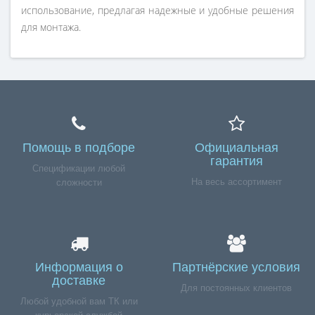
использование, предлагая надежные и удобные решения
для монтажа.
Помощь в подборе
Официальная
гарантия
Спецификации любой
На весь ассортимент
сложности
Информация о
Партнёрские условия
доставке
Для постоянных клиентов
Любой удобной вам ТК или