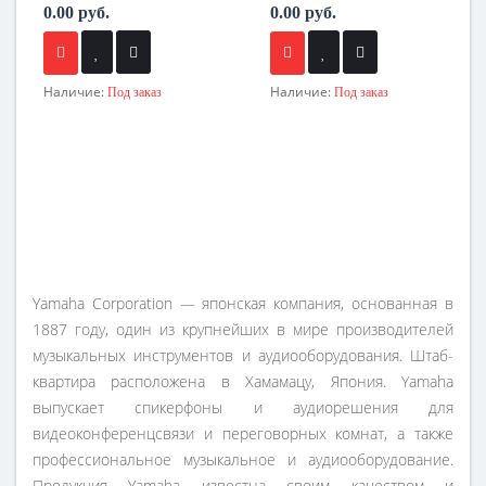
0.00 руб.
0.00 руб.
Наличие:
Наличие:
Под заказ
Под заказ
Yamaha Corporation — японская компания, основанная в
1887 году, один из крупнейших в мире производителей
музыкальных инструментов и аудиооборудования. Штаб-
квартира расположена в Хамамацу, Япония. Yamaha
выпускает спикерфоны и аудиорешения для
видеоконференцсвязи и переговорных комнат, а также
профессиональное музыкальное и аудиооборудование.
Продукция Yamaha известна своим качеством и