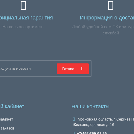
ициальная гарантия
Информация о доста
На весь ассортимент
Любой удобной вам ТК или кур
службой
Готово
й кабинет
Наши контакты
кабинет
Московская область, г. Сергиев П
Железнодорожная д. 16
 заказов
+7(495)369-01-59