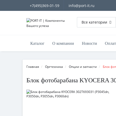
+7(495)369-01-59
info@port-it.ru
Все категории
Каталог
О компании
Новости
Оплат
Главная
Оргтехника
Опции и запчасти
Блок фо
Блок фотобарабана KYOCERA 302