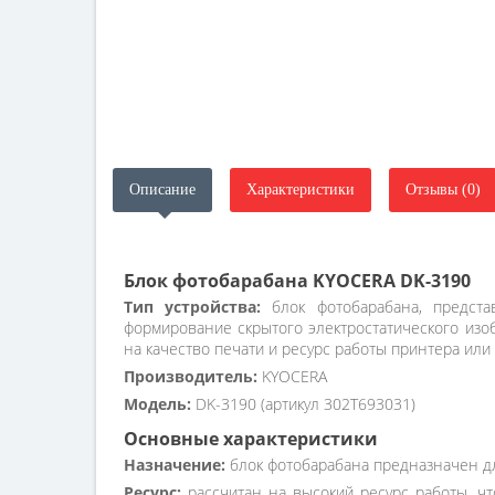
Описание
Характеристики
Отзывы (0)
Блок фотобарабана KYOCERA DK-3190
Тип устройства:
блок фотобарабана, предста
формирование скрытого электростатического из
на качество печати и ресурс работы принтера или
Производитель:
KYOCERA
Модель:
DK-3190 (артикул 302T693031)
Основные характеристики
Назначение:
блок фотобарабана предназначен д
Ресурс:
рассчитан на высокий ресурс работы, ч