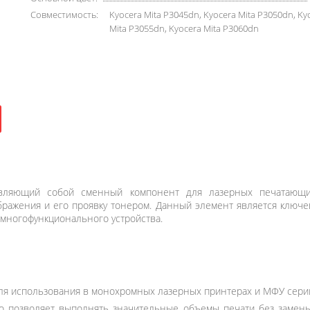
Совместимость:
Kyocera Mita P3045dn, Kyocera Mita P3050dn, Ky
Mita P3055dn, Kyocera Mita P3060dn
вляющий собой сменный компонент для лазерных печатающих
ображения и его проявку тонером. Данный элемент является клю
 многофункционального устройства.
ля использования в монохромных лазерных принтерах и МФУ серий
то позволяет выполнять значительные объемы печати без замен