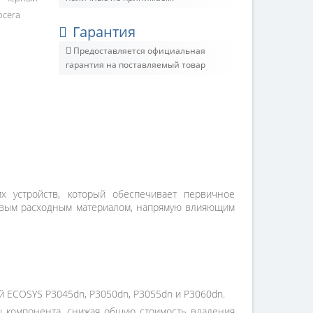
ocera
Гарантия
Предоставляется официальная
гарантия на поставляемый товар
 устройств, который обеспечивает первичное
чевым расходным материалом, напрямую влияющим
 ECOSYS P3045dn, P3050dn, P3055dn и P3060dn.
ы компонента, снижая общую стоимость владения