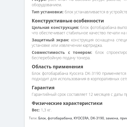
оборудованием.
Тип установки:
блок устанавливается в устройст
Конструктивные особенности
Цельная конструкция:
блок фотобарабана выпол
что обеспечивает стабильное качество печати на 
Защитный экран:
конструкция оснащена специ
установке или извлечении картриджа.
Совместимость с тонером:
блок спроектиро
бесперебойную подачу тонера.
Область применения
Блок фотобарабана Kyocera DK-3190 применяется
подходит для использования в корпоративных сет
Гарантия
Гарантийный срок составляет 12 месяцев с даты п
Физические характеристики
Вес:
1,3 кг.
Теги:
Блок
,
фотобарабана
,
KYOCERA
,
DK-3190
,
замена
,
при