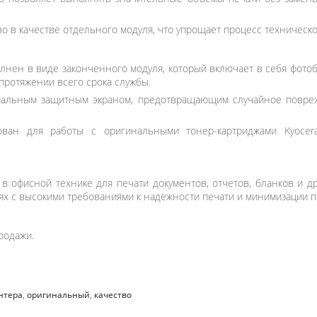
во в качестве отдельного модуля, что упрощает процесс техническ
нен в виде законченного модуля, который включает в себя фотоб
протяжении всего срока службы.
альным защитным экраном, предотвращающим случайное повреж
ван для работы с оригинальными тонер-картриджами Kyocera
 в офисной технике для печати документов, отчетов, бланков и 
ях с высокими требованиями к надежности печати и минимизации п
родажи.
нтера
,
оригинальный
,
качество