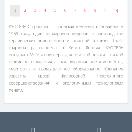
1
2
3
4
5
6
7
8
9
>
>|
KYOCERA Corporation — японская компания, основанная в
1959 году, один из мировых лидеров в производстве
керамических компонентов и офисной техники. Штаб-
квартира расположена в Киото, Япония. KYOCERA
выпускает МФУ и принтеры для офисной печати с низкой
стоимостью владения, а также керамические компоненты,
смартфоны и промышленное оборудование. Компания
известна своей философией "постоянного
совершенствования" и экологичными технологиями
печати.