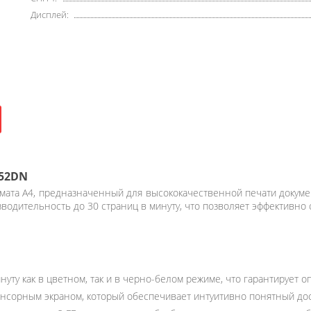
Дисплей:
352DN
ата А4, предназначенный для высококачественной печати докумен
зводительность до 30 страниц в минуту, что позволяет эффективно
нуту как в цветном, так и в черно-белом режиме, что гарантирует
орным экраном, который обеспечивает интуитивно понятный досту