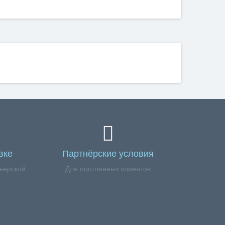
вке
Партнёрские условия
ьерской
Для постоянных клиентов