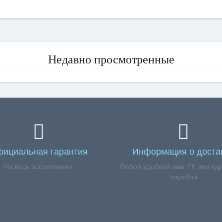
Недавно просмотренные
ициальная гарантия
Информация о доста
На весь ассортимент
Любой удобной вам ТК или кур
службой