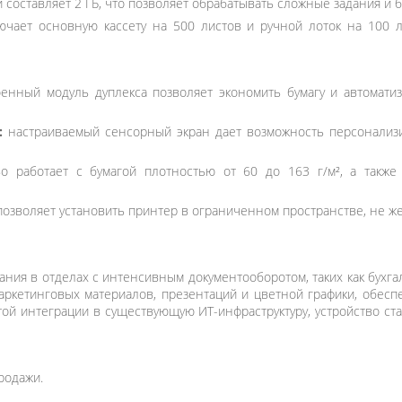
составляет 2 ГБ, что позволяет обрабатывать сложные задания и 
ючает основную кассету на 500 листов и ручной лоток на 100 л
енный модуль дуплекса позволяет экономить бумагу и автомати
:
настраиваемый сенсорный экран дает возможность персонализир
о работает с бумагой плотностью от 60 до 163 г/м², а также 
озволяет установить принтер в ограниченном пространстве, не ж
ния в отделах с интенсивным документооборотом, таких как бухг
аркетинговых материалов, презентаций и цветной графики, обеспе
той интеграции в существующую ИТ-инфраструктуру, устройство ст
родажи.