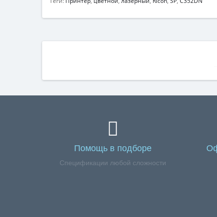
Теги:
Принтер
,
цветной
,
лазерный
,
Ricoh
,
SP
,
C352DN
Помощь в подборе
Оф
Спецификации любой сложности