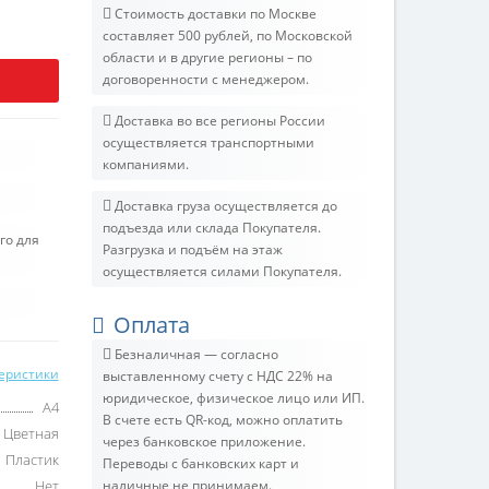
Стоимость доставки по Москве
составляет 500 рублей, по Московской
области и в другие регионы – по
договоренности с менеджером.
Доставка во все регионы России
осуществляется транспортными
компаниями.
Доставка груза осуществляется до
подъезда или склада Покупателя.
го для
Разгрузка и подъём на этаж
осуществляется силами Покупателя.
Оплата
Безналичная — согласно
теристики
выставленному счету c НДС 22% на
юридическое, физическое лицо или ИП.
A4
В счете есть QR-код, можно оплатить
Цветная
через банковское приложение.
Пластик
Переводы с банковских карт и
Нет
наличные не принимаем.