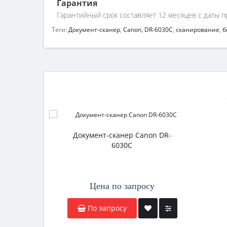
Гарантия
Гарантийный срок составляет 12 месяцев с даты п
Теги:
Документ-сканер
,
Canon
,
DR-6030С
,
сканирование
,
б
Документ-сканер Canon DR-
6030С
Цена по запросу
По запросу