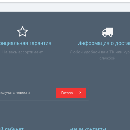
ициальная гарантия
Информация о доста
На весь ассортимент
Любой удобной вам ТК или кур
службой
Готово
й кабинет
Наши контакты