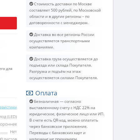
Стоимость доставки по Москве
составляет 500 рублей, по Московской
области и в другие регионы – по
договоренности с менеджером.
Доставка во все регионы России
осуществляется транспортными
компаниями.
Доставка груза осуществляется до
подъезда или склада Покупателя.
его для
Разгрузка и подъём на этаж
осуществляется силами Покупателя.
Оплата
Безналичная — согласно
теристики
выставленному счету c НДС 22% на
юридическое, физическое лицо или ИП.
иод (LED)
В счете есть QR-код, можно оплатить
тороннее
через банковское приложение.
Нет
Переводы с банковских карт и
00 листов
наличные не принимаем.