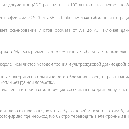
чик документов (ADF) рассчитан на 100 листов, что снижает нео
терфейсами SCSI-3 и USB 2.0, обеспечивая гибкость интеграц
ает сканирование листов формата от A4 до A3, включая дли
рмата A3, сканер имеет сверхкомпактные габариты, что позволяе
азделением листов методом трения и ультразвуковой датчик двой
нные алгоритмы автоматического обрезания краев, выравнивания
копии без ручной доработки.
ода тепла и прочная конструкция рассчитаны на длительную неп
тделов сканирования, крупных бухгалтерий и архивных служб, гд
ких фирмах, где необходимо быстро переводить в электронный ви