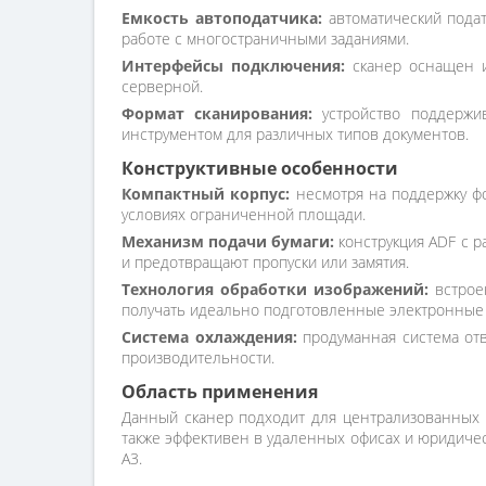
Емкость автоподатчика:
автоматический подат
работе с многостраничными заданиями.
Интерфейсы подключения:
сканер оснащен ин
серверной.
Формат сканирования:
устройство поддержив
инструментом для различных типов документов.
Конструктивные особенности
Компактный корпус:
несмотря на поддержку фо
условиях ограниченной площади.
Механизм подачи бумаги:
конструкция ADF с р
и предотвращают пропуски или замятия.
Технология обработки изображений:
встрое
получать идеально подготовленные электронные 
Система охлаждения:
продуманная система отв
производительности.
Область применения
Данный сканер подходит для централизованных о
также эффективен в удаленных офисах и юридичес
A3.