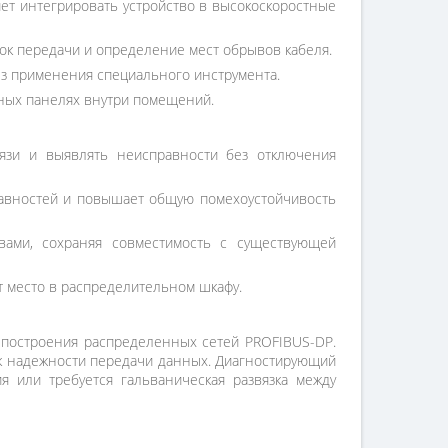
яет интегрировать устройство в высокоскоростные
ок передачи и определение мест обрывов кабеля.
ез применения специального инструмента.
жных панелях внутри помещений.
язи и выявлять неисправности без отключения
равностей и повышает общую помехоустойчивость
вами, сохраняя совместимость с существующей
т место в распределительном шкафу.
 построения распределенных сетей PROFIBUS-DP.
 к надежности передачи данных. Диагностирующий
 или требуется гальваническая развязка между