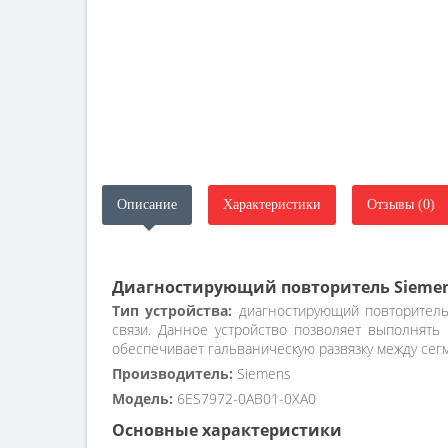
Описание
Характеристики
Отзывы (0)
Диагностирующий повторитель Siemens 
Тип устройства:
диагностирующий повторитель
связи. Данное устройство позволяет выполнять 
обеспечивает гальваническую развязку между се
Производитель:
Siemens
Модель:
6ES7972-0AB01-0XA0
Основные характеристики