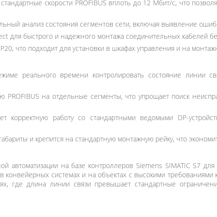
стандартные скорости PROFIBUS вплоть до 12 Мбит/с, что позвол
льный анализ состояния сегментов сети, включая выявление ошиб
ect для быстрого и надежного монтажа соединительных кабелей б
IP20, что подходит для установки в шкафах управления и на монта
жиме реального времени контролировать состояние линии св
ю PROFIBUS на отдельные сегменты, что упрощает поиск неисп
т корректную работу со стандартными ведомыми DP-устройст
бариты и крепится на стандартную монтажную рейку, что экономи
ой автоматизации на базе контроллеров Siemens SIMATIC S7 для
в конвейерных системах и на объектах с высокими требованиями
ях, где длина линии связи превышает стандартные ограничения