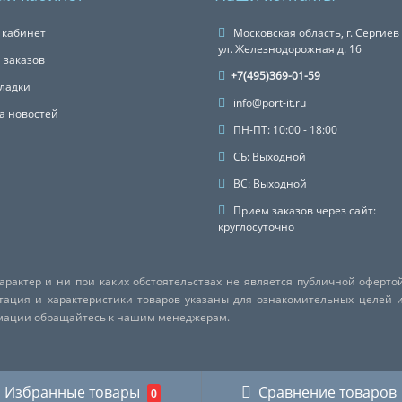
 кабинет
Московская область, г. Сергиев
ул. Железнодорожная д. 16
 заказов
+7(495)369-01-59
ладки
info@port-it.ru
а новостей
ПН-ПТ: 10:00 - 18:00
СБ: Выходной
ВС: Выходной
Прием заказов через сайт:
круглосуточно
актер и ни при каких обстоятельствах не является публичной оферто
ктация и характеристики товаров указаны для ознакомительных целей 
рмации обращайтесь к нашим менеджерам.
Избранные товары
Сравнение товаров
0