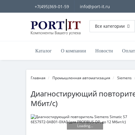
+7(495)369-01-59
info@port-it.ru
Все категории
Каталог
О компании
Новости
Оплат
Главная
Промышленная автоматизация
Siemens
Диагностирующий повторитель
Мбит/с)
Loading...