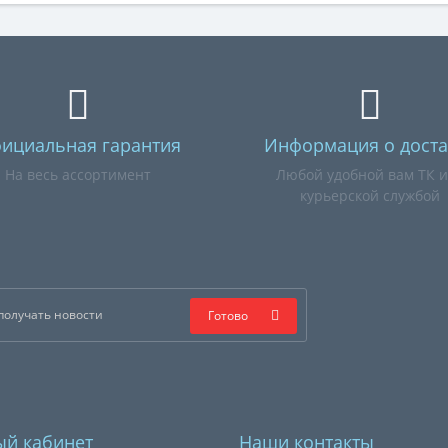
ициальная гарантия
Информация о доста
На весь ассортимент
Любой удобной вам ТК 
курьерской службой
Готово
й кабинет
Наши контакты