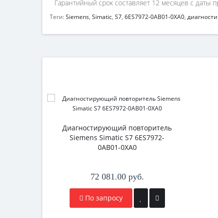
Гарантийный срок составляет 12 месяцев с даты п
Теги:
Siemens
,
Simatic
,
S7
,
6ES7972-0AB01-0XA0
,
диагности
Диагностирующий повторитель
Siemens Simatic S7 6ES7972-
0AB01-0XA0
72 081.00 руб.
По запросу